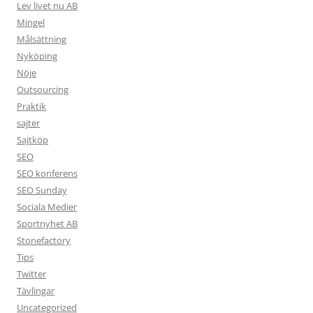
Lev livet nu AB
Mingel
Målsättning
Nyköping
Nöje
Outsourcing
Praktik
sajter
Sajtköp
SEO
SEO konferens
SEO Sunday
Sociala Medier
Sportnyhet AB
Stonefactory
Tips
Twitter
Tävlingar
Uncategorized