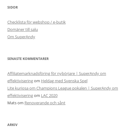
SIDOR
Checklista för webshop / e-butik
Domäner till salu
Om SuperAndy
SENASTE KOMMENTARER
Affiliatemarknadsföring för nybörjare | SuperAndy om
effektivisering
om
Heldag med Svenska Spel
Lite kuriosa om Champions League pokalen | SuperAndy om
effektivisering
om
LAC 2020
Mats
om
Renoverande och sånt
ARKIV