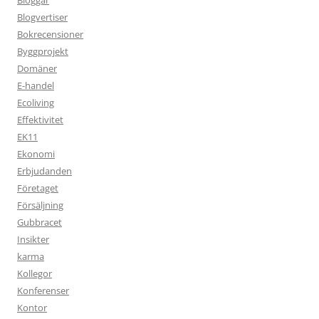
Bloggar
Blogvertiser
Bokrecensioner
Byggprojekt
Domäner
E-handel
Ecoliving
Effektivitet
EK11
Ekonomi
Erbjudanden
Företaget
Försäljning
Gubbracet
Insikter
karma
Kollegor
Konferenser
Kontor