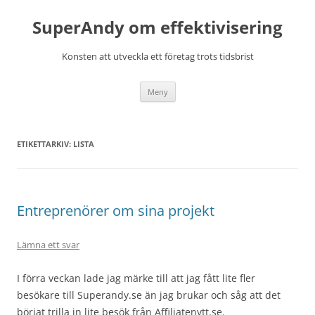
Hoppa
till
SuperAndy om effektivisering
innehåll
Konsten att utveckla ett företag trots tidsbrist
Meny
ETIKETTARKIV:
LISTA
Entreprenörer om sina projekt
Lämna ett svar
I förra veckan lade jag märke till att jag fått lite fler
besökare till Superandy.se än jag brukar och såg att det
börjat trilla in lite besök från Affiliatenytt.se.