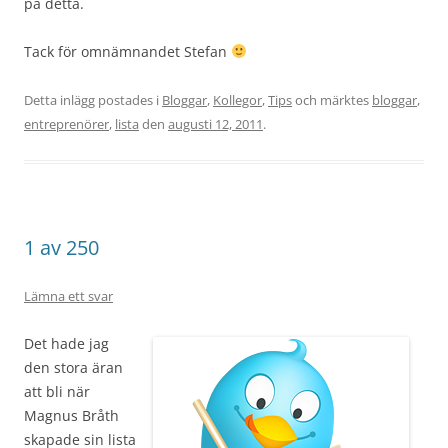
på detta.
Tack för omnämnandet Stefan
Detta inlägg postades i
Bloggar
,
Kollegor
,
Tips
och märktes
bloggar
,
entreprenörer
,
lista
den
augusti 12, 2011
.
1 av 250
Lämna ett svar
Det hade jag
den stora äran
att bli när
Magnus Bråth
skapade sin lista