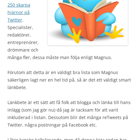
250 skarpa
hjärnor på
Twitter
.
Specialister,
redaktörer,
entreprenörer,
drömmare och
många fler, dessa måste man följa enligt Magnus.
Förutom att detta är en väldigt bra lista som Magnus
säkerligen lagt ner en hel tid på, så är det ett väldigt smart
länkbete.
Länkbete är ett sätt att få folk att blogga och länka till hans
inlägg (som jag gör nu) då jag är tacksam för att varit
inkluderad i listan. Dessutom blir det många reTweets på
Twitter, några postningar på Facebook etc.
Låter kanske kalkylerande, men då denna lista redan har