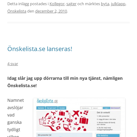
Detta inlägg postades i
Kollegor
,
sajter
och märktes
byta
,
julklapp
,
Önskelista
den
december 2, 2010
.
Önskelista.se lanseras!
4 svar
Idag slår jag upp dörrarna till min nya tjänst, nämligen
Önskelista.se!
Namnet
avslöjar
vad
ganska
tydligt
vilken