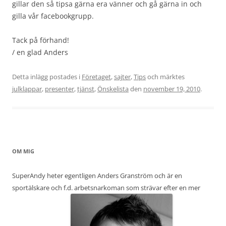
gillar den så tipsa gärna era vänner och gå gärna in och
gilla vår facebookgrupp.
Tack på förhand!
/ en glad Anders
Detta inlägg postades i
Företaget
,
sajter
,
Tips
och märktes
julklappar
,
presenter
,
tjänst
,
Önskelista
den
november 19, 2010
.
OM MIG
SuperAndy heter egentligen Anders Granström och är en
sportälskare och f.d. arbetsnarkoman som strävar efter en mer