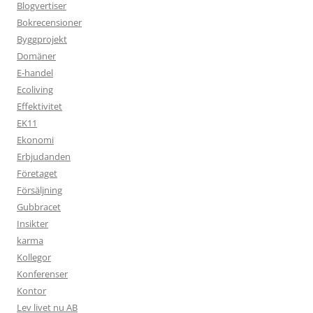
Blogvertiser
Bokrecensioner
Byggprojekt
Domäner
E-handel
Ecoliving
Effektivitet
EK11
Ekonomi
Erbjudanden
Företaget
Försäljning
Gubbracet
Insikter
karma
Kollegor
Konferenser
Kontor
Lev livet nu AB