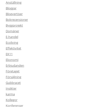
Anställning
Bloggar
Blogvertiser
Bokrecensioner
Byggprojekt
Domäner
E-handel
Ecoliving
Effektivitet
EK11
Ekonomi
Erbjudanden
Företaget
Försäljning
Gubbracet
Insikter
karma
Kollegor
Konferenser