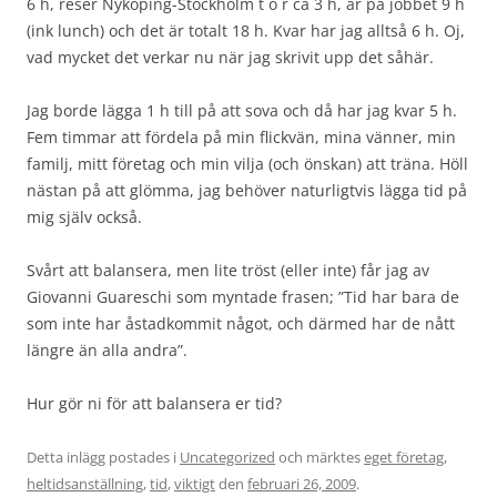
6 h, reser Nyköping-Stockholm t o r ca 3 h, är på jobbet 9 h
(ink lunch) och det är totalt 18 h. Kvar har jag alltså 6 h. Oj,
vad mycket det verkar nu när jag skrivit upp det såhär.
Jag borde lägga 1 h till på att sova och då har jag kvar 5 h.
Fem timmar att fördela på min flickvän, mina vänner, min
familj, mitt företag och min vilja (och önskan) att träna. Höll
nästan på att glömma, jag behöver naturligtvis lägga tid på
mig själv också.
Svårt att balansera, men lite tröst (eller inte) får jag av
Giovanni Guareschi som myntade frasen; ”Tid har bara de
som inte har åstadkommit något, och därmed har de nått
längre än alla andra”.
Hur gör ni för att balansera er tid?
Detta inlägg postades i
Uncategorized
och märktes
eget företag
,
heltidsanställning
,
tid
,
viktigt
den
februari 26, 2009
.