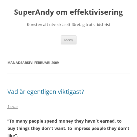
Hoppa
till
SuperAndy om effektivisering
innehåll
Konsten att utveckla ett företag trots tidsbrist
Meny
MÅNADSARKIV:
FEBRUARI 2009
Vad är egentligen viktigast?
1 svar
”To many people spend money they havn´t earned, to
buy things they don´t want, to impress people they don´t
like”.