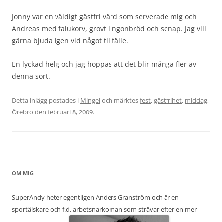
Jonny var en väldigt gästfri värd som serverade mig och
Andreas med falukorv, grovt lingonbröd och senap. Jag vill
gärna bjuda igen vid något tillfälle.
En lyckad helg och jag hoppas att det blir många fler av
denna sort.
Detta inlägg postades i
Mingel
och märktes
fest
,
gästfrihet
,
middag
,
Örebro
den
februari 8, 2009
.
OM MIG
SuperAndy heter egentligen Anders Granström och är en
sportälskare och f.d. arbetsnarkoman som strävar efter en mer