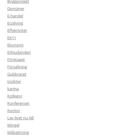
Byggprojekt
Domäner
E-handel
Ecoliving
Effektivitet
EK11
Ekonomi
Erbjudanden
Företaget
Försäljning
Gubbracet
Insikter
karma
Kollegor
Konferenser
Kontor
Lev livet nu AB
Mingel
Målsättning