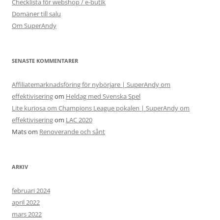
Checklista för webshop / e-butik
Domäner till salu
Om SuperAndy
SENASTE KOMMENTARER
Affiliatemarknadsföring för nybörjare | SuperAndy om
effektivisering
om
Heldag med Svenska Spel
Lite kuriosa om Champions League pokalen | SuperAndy om
effektivisering
om
LAC 2020
Mats
om
Renoverande och sånt
ARKIV
februari 2024
april 2022
mars 2022