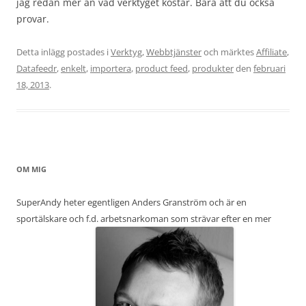
jag redan mer än vad verktyget kostar. Bara att du också
provar.
Detta inlägg postades i
Verktyg
,
Webbtjänster
och märktes
Affiliate
,
Datafeedr
,
enkelt
,
importera
,
product feed
,
produkter
den
februari
18, 2013
.
OM MIG
SuperAndy heter egentligen Anders Granström och är en
sportälskare och f.d. arbetsnarkoman som strävar efter en mer