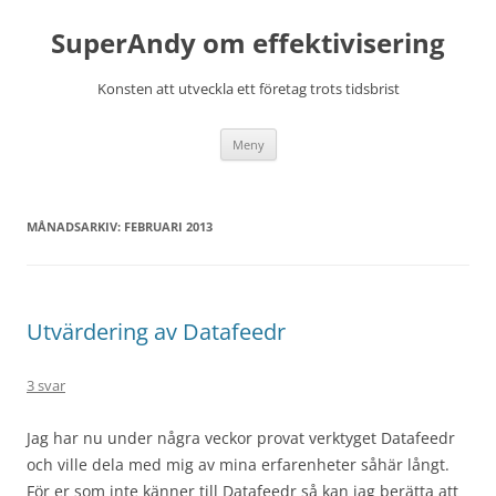
Hoppa
till
SuperAndy om effektivisering
innehåll
Konsten att utveckla ett företag trots tidsbrist
Meny
MÅNADSARKIV:
FEBRUARI 2013
Utvärdering av Datafeedr
3 svar
Jag har nu under några veckor provat verktyget Datafeedr
och ville dela med mig av mina erfarenheter såhär långt.
För er som inte känner till Datafeedr så kan jag berätta att