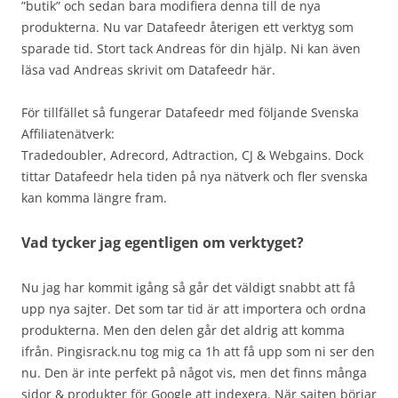
”butik” och sedan bara modifiera denna till de nya
produkterna. Nu var Datafeedr återigen ett verktyg som
sparade tid. Stort tack Andreas för din hjälp. Ni kan även
läsa vad Andreas skrivit om Datafeedr här.
För tillfället så fungerar Datafeedr med följande Svenska
Affiliatenätverk:
Tradedoubler, Adrecord, Adtraction, CJ & Webgains. Dock
tittar Datafeedr hela tiden på nya nätverk och fler svenska
kan komma längre fram.
Vad tycker jag egentligen om verktyget?
Nu jag har kommit igång så går det väldigt snabbt att få
upp nya sajter. Det som tar tid är att importera och ordna
produkterna. Men den delen går det aldrig att komma
ifrån. Pingisrack.nu tog mig ca 1h att få upp som ni ser den
nu. Den är inte perfekt på något vis, men det finns många
sidor & produkter för Google att indexera. När sajten börjar