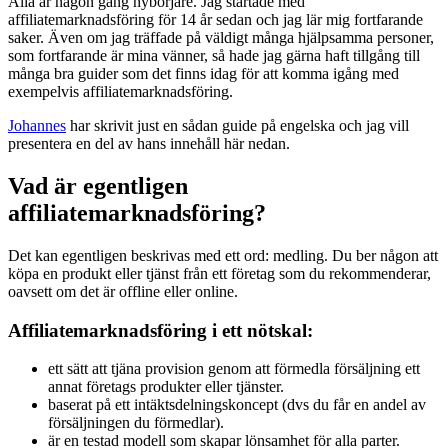
Alla är någon gång nybörjare. Jag startade med
affiliatemarknadsföring för 14 år sedan och jag lär mig fortfarande
saker. Även om jag träffade på väldigt många hjälpsamma personer,
som fortfarande är mina vänner, så hade jag gärna haft tillgång till
många bra guider som det finns idag för att komma igång med
exempelvis affiliatemarknadsföring.
Johannes
har skrivit just en sådan guide på engelska och jag vill
presentera en del av hans innehåll här nedan.
Vad är egentligen
affiliatemarknadsföring?
Det kan egentligen beskrivas med ett ord: medling. Du ber någon att
köpa en produkt eller tjänst från ett företag som du rekommenderar,
oavsett om det är offline eller online.
Affiliatemarknadsföring i ett nötskal:
ett sätt att tjäna provision genom att förmedla försäljning ett
annat företags produkter eller tjänster.
baserat på ett intäktsdelningskoncept (dvs du får en andel av
försäljningen du förmedlar).
är en testad modell som skapar lönsamhet för alla parter.