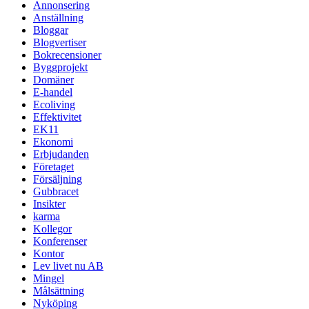
Annonsering
Anställning
Bloggar
Blogvertiser
Bokrecensioner
Byggprojekt
Domäner
E-handel
Ecoliving
Effektivitet
EK11
Ekonomi
Erbjudanden
Företaget
Försäljning
Gubbracet
Insikter
karma
Kollegor
Konferenser
Kontor
Lev livet nu AB
Mingel
Målsättning
Nyköping