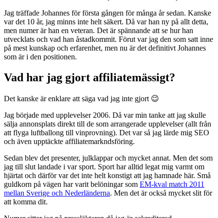
Jag träffade Johannes för första gången för många år sedan. Kanske
var det 10 år, jag minns inte helt säkert. Då var han ny på allt detta,
men numer är han en veteran. Det är spännande att se hur han
utvecklats och vad han åstadkommit. Förut var jag den som satt inne
på mest kunskap och erfarenhet, men nu är det definitivt Johannes
som är i den positionen.
Vad har jag gjort affiliatemässigt?
Det kanske är enklare att säga vad jag inte gjort 😉
Jag började med upplevelser 2006. Då var min tanke att jag skulle
sälja annonsplats direkt till de som arrangerade upplevelser (allt från
att flyga luftballong till vinprovning). Det var så jag lärde mig SEO
och även upptäckte affiliatemarkndsföring.
Sedan blev det presenter, julklappar och mycket annat. Men det som
jag till slut landade i var sport. Sport har alltid legat mig varmt om
hjärtat och därför var det inte helt konstigt att jag hamnade här. Små
guldkorn på vägen har varit belöningar som
EM-kval match 2011
mellan Sverige och Nederländerna
. Men det är också mycket slit för
att komma dit.