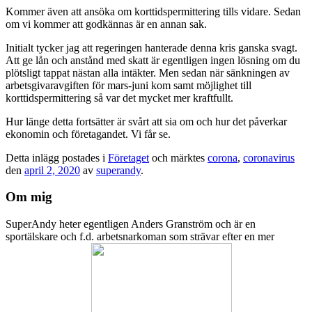
Kommer även att ansöka om korttidspermittering tills vidare. Sedan
om vi kommer att godkännas är en annan sak.
Initialt tycker jag att regeringen hanterade denna kris ganska svagt.
Att ge lån och anstånd med skatt är egentligen ingen lösning om du
plötsligt tappat nästan alla intäkter. Men sedan när sänkningen av
arbetsgivaravgiften för mars-juni kom samt möjlighet till
korttidspermittering så var det mycket mer kraftfullt.
Hur länge detta fortsätter är svårt att sia om och hur det påverkar
ekonomin och företagandet. Vi får se.
Detta inlägg postades i
Företaget
och märktes
corona
,
coronavirus
den
april 2, 2020
av
superandy
.
Om mig
SuperAndy heter egentligen Anders Granström och är en
sportälskare och f.d. arbetsnarkoman som strävar efter en mer