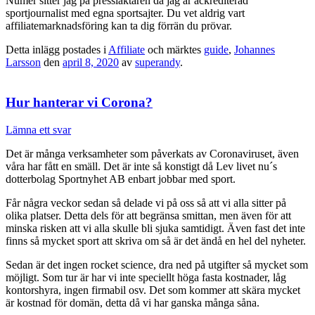
Numer sitter jag på pressläktaren då jag är ackrediterad
sportjournalist med egna sportsajter. Du vet aldrig vart
affiliatemarknadsföring kan ta dig förrän du prövar.
Detta inlägg postades i
Affiliate
och märktes
guide
,
Johannes
Larsson
den
april 8, 2020
av
superandy
.
Hur hanterar vi Corona?
Lämna ett svar
Det är många verksamheter som påverkats av Coronaviruset, även
våra har fått en smäll. Det är inte så konstigt då Lev livet nu´s
dotterbolag Sportnyhet AB enbart jobbar med sport.
Får några veckor sedan så delade vi på oss så att vi alla sitter på
olika platser. Detta dels för att begränsa smittan, men även för att
minska risken att vi alla skulle bli sjuka samtidigt. Även fast det inte
finns så mycket sport att skriva om så är det ändå en hel del nyheter.
Sedan är det ingen rocket science, dra ned på utgifter så mycket som
möjligt. Som tur är har vi inte speciellt höga fasta kostnader, låg
kontorshyra, ingen firmabil osv. Det som kommer att skära mycket
är kostnad för domän, detta då vi har ganska många såna.