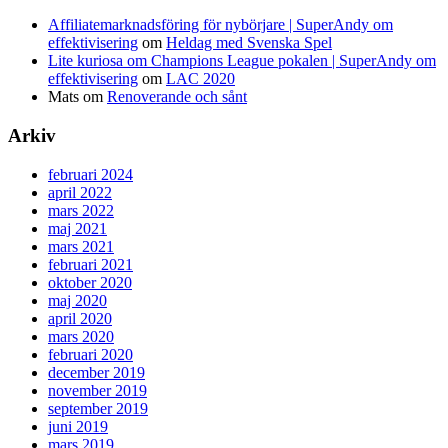
Affiliatemarknadsföring för nybörjare | SuperAndy om
effektivisering
om
Heldag med Svenska Spel
Lite kuriosa om Champions League pokalen | SuperAndy om
effektivisering
om
LAC 2020
Mats
om
Renoverande och sånt
Arkiv
februari 2024
april 2022
mars 2022
maj 2021
mars 2021
februari 2021
oktober 2020
maj 2020
april 2020
mars 2020
februari 2020
december 2019
november 2019
september 2019
juni 2019
mars 2019