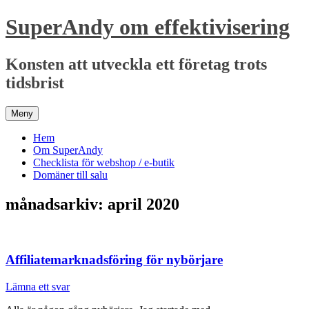
Hoppa
SuperAndy om effektivisering
till
innehåll
Konsten att utveckla ett företag trots
tidsbrist
Meny
Hem
Om SuperAndy
Checklista för webshop / e-butik
Domäner till salu
månadsarkiv:
april 2020
Affiliatemarknadsföring för nybörjare
Lämna ett svar