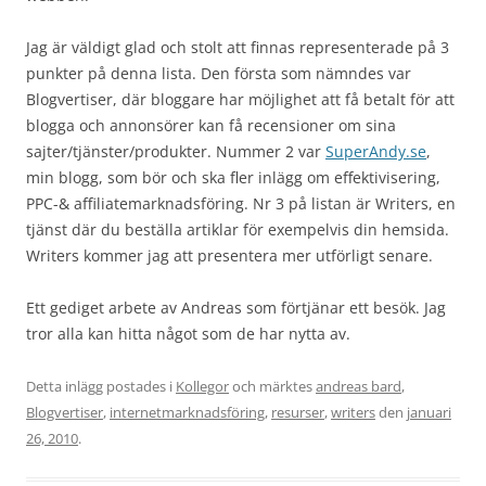
Jag är väldigt glad och stolt att finnas representerade på 3
punkter på denna lista. Den första som nämndes var
Blogvertiser, där bloggare har möjlighet att få betalt för att
blogga och annonsörer kan få recensioner om sina
sajter/tjänster/produkter. Nummer 2 var
SuperAndy.se
,
min blogg, som bör och ska fler inlägg om effektivisering,
PPC-& affiliatemarknadsföring. Nr 3 på listan är Writers, en
tjänst där du beställa artiklar för exempelvis din hemsida.
Writers kommer jag att presentera mer utförligt senare.
Ett gediget arbete av Andreas som förtjänar ett besök. Jag
tror alla kan hitta något som de har nytta av.
Detta inlägg postades i
Kollegor
och märktes
andreas bard
,
Blogvertiser
,
internetmarknadsföring
,
resurser
,
writers
den
januari
26, 2010
.