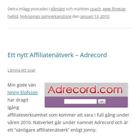
Detta inlägg postades i
Allmänt
och märktes
coach
,
eget företag
,
heltid
,
Nyköpings samverkanstorg
den
januari 13, 2010
.
Ett nytt Affiliatenätverk – Adrecord
Lämna ett svar
Min gode vän
Jonny Elofsson
har dragit
igång
affiliateverksamhet som kommer att vara i full gång under
våren 2010. Nätverket går under namnet Adrecord och är
ett ”vänligare affiliatenätverk” enligt Jonny.