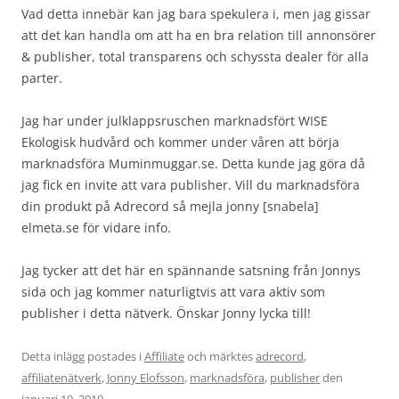
Vad detta innebär kan jag bara spekulera i, men jag gissar
att det kan handla om att ha en bra relation till annonsörer
& publisher, total transparens och schyssta dealer för alla
parter.
Jag har under julklappsruschen marknadsfört WISE
Ekologisk hudvård och kommer under våren att börja
marknadsföra Muminmuggar.se. Detta kunde jag göra då
jag fick en invite att vara publisher. Vill du marknadsföra
din produkt på Adrecord så mejla jonny [snabela]
elmeta.se för vidare info.
Jag tycker att det här en spännande satsning från Jonnys
sida och jag kommer naturligtvis att vara aktiv som
publisher i detta nätverk. Önskar Jonny lycka till!
Detta inlägg postades i
Affiliate
och märktes
adrecord
,
affiliatenätverk
,
Jonny Elofsson
,
marknadsföra
,
publisher
den