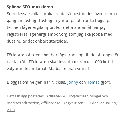
Spänna SEO-musklerna
Som dessa kvällar brukar sluta så bestämdes även denna
gång en tävling. Tävlingen går ut på att ranka högst på
termen lågenergilampor. För detta ändamål har jag
registrerat lagenergilampor.org som jag ska jobba med
(just nu är det enbart startsida).
Förloraren är den som har lägst ranking till det är dags för
nästa träff. Förloraren ska dessutom skänka 1 000 kr till
välgörande ändamål. Må bäste man vinna!
Bloggat om helgen har Nicklas,
Jonny
och
Tomaz
gjort.
Detta inlägg postades i
Affiliate-SM
,
Blogvertiser
,
Mingel
och
märktes
adtraction
,
Affiliate-SM
,
Blogvertiser
,
SEO
den
januari 19,
2010
.