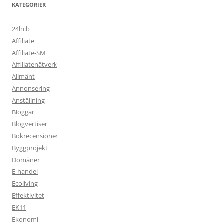
KATEGORIER
24hcb
Affiliate
Affiliate-SM
Affiliatenätverk
Allmänt
Annonsering
Anställning
Bloggar
Blogvertiser
Bokrecensioner
Byggprojekt
Domäner
E-handel
Ecoliving
Effektivitet
EK11
Ekonomi