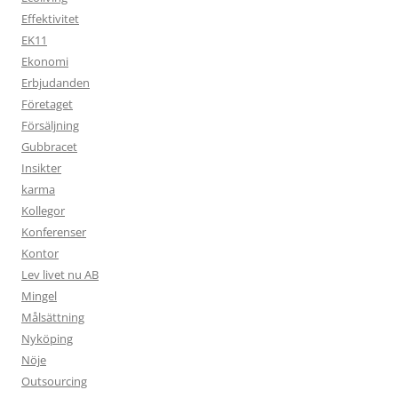
Effektivitet
EK11
Ekonomi
Erbjudanden
Företaget
Försäljning
Gubbracet
Insikter
karma
Kollegor
Konferenser
Kontor
Lev livet nu AB
Mingel
Målsättning
Nyköping
Nöje
Outsourcing