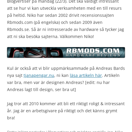
Blogvertiser på måndag (22/3). Det ska väldigt intressant
att se hur vi kan utveckla verksamheten med en till resurs
på heltid. Niko har sedan 2002 drivit recensionssajten
Rbmods.com (på engelska) och sedan 2009 även
Rbmods.se. Så är ni intresserade av hardware så tycker jag
att ni ska besöka sajterna. Välkommen Niko!
Kul är också att vi blir uppmärksammade på Andreas Bards
nya sajt
tjanapengar.nu
, ni kan
läsa artikeln här
. Artikeln
var bra, men var är designen Andreas? [edit: nu har
Andreas lagt till design, ser bra ut]
Jag tror att 2010 kommer att bli ett riktigt roligt & intressant
år. Jag är en arbetsgivare på riktigt och det känns grymt
bra!