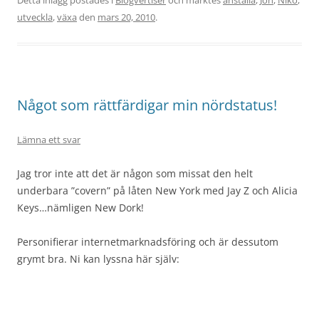
Detta inlägg postades i
Blogvertiser
och märktes
anställa
,
Jon
,
Niko
,
utveckla
,
växa
den
mars 20, 2010
.
Något som rättfärdigar min nördstatus!
Lämna ett svar
Jag tror inte att det är någon som missat den helt
underbara ”covern” på låten New York med Jay Z och Alicia
Keys…nämligen New Dork!
Personifierar internetmarknadsföring och är dessutom
grymt bra. Ni kan lyssna här själv: