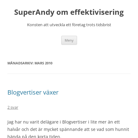
Hoppa
till
SuperAndy om effektivisering
innehåll
Konsten att utveckla ett företag trots tidsbrist
Meny
MÅNADSARKIV:
MARS 2010
Blogvertiser växer
2 svar
Jag har nu varit delägare i Blogvertiser i lite mer än ett
halvår och det är mycket spännande att se vad som hunnit
hända på den korta tiden.