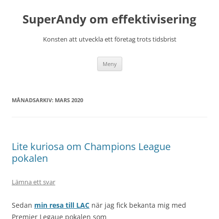
Hoppa
till
SuperAndy om effektivisering
innehåll
Konsten att utveckla ett företag trots tidsbrist
Meny
MÅNADSARKIV:
MARS 2020
Lite kuriosa om Champions League
pokalen
Lämna ett svar
Sedan
min resa till LAC
när jag fick bekanta mig med
Premier Legaue pokalen som