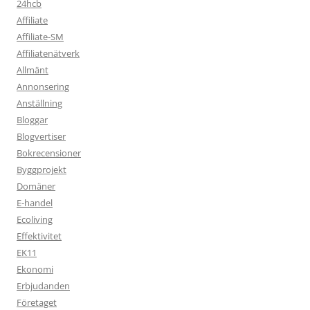
24hcb
Affiliate
Affiliate-SM
Affiliatenätverk
Allmänt
Annonsering
Anställning
Bloggar
Blogvertiser
Bokrecensioner
Byggprojekt
Domäner
E-handel
Ecoliving
Effektivitet
EK11
Ekonomi
Erbjudanden
Företaget