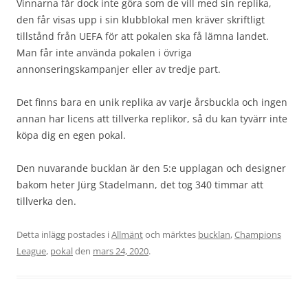
Vinnarna får dock inte göra som de vill med sin replika,
den får visas upp i sin klubblokal men kräver skriftligt
tillstånd från UEFA för att pokalen ska få lämna landet.
Man får inte använda pokalen i övriga
annonseringskampanjer eller av tredje part.
Det finns bara en unik replika av varje årsbuckla och ingen
annan har licens att tillverka replikor, så du kan tyvärr inte
köpa dig en egen pokal.
Den nuvarande bucklan är den 5:e upplagan och designer
bakom heter Jürg Stadelmann, det tog 340 timmar att
tillverka den.
Detta inlägg postades i
Allmänt
och märktes
bucklan
,
Champions
League
,
pokal
den
mars 24, 2020
.