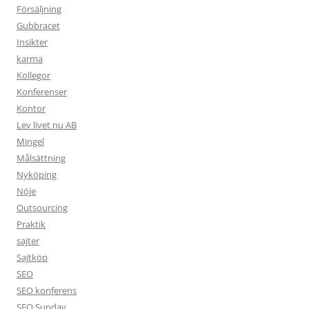
Försäljning
Gubbracet
Insikter
karma
Kollegor
Konferenser
Kontor
Lev livet nu AB
Mingel
Målsättning
Nyköping
Nöje
Outsourcing
Praktik
sajter
Sajtköp
SEO
SEO konferens
SEO Sunday