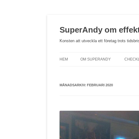
Hoppa
till
innehåll
SuperAndy om effekt
Konsten att utveckla ett företag trots tidsbri
HEM
OM SUPERANDY
CHECKL
MÅNADSARKIV:
FEBRUARI 2020