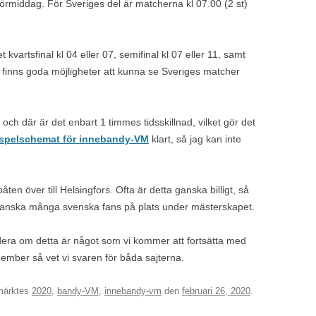
/förmiddag. För Sveriges del är matcherna kl 07.00 (2 st)
kvartsfinal kl 04 eller 07, semifinal kl 07 eller 11, samt
t finns goda möjligheter att kunna se Sveriges matcher
ch där är det enbart 1 timmes tidsskillnad, vilket gör det
spelschemat för innebandy-VM
klart, så jag kan inte
.
åten över till Helsingfors. Ofta är detta ganska billigt, så
ganska många svenska fans på plats under mästerskapet.
rdera om detta är något som vi kommer att fortsätta med
ecember så vet vi svaren för båda sajterna.
märktes
2020
,
bandy-VM
,
innebandy-vm
den
februari 26, 2020
.