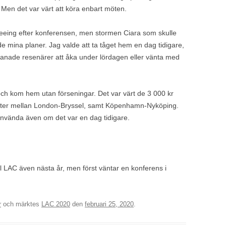
t. Men det var värt att köra enbart möten.
seeing efter konferensen, men stormen Ciara som skulle
e mina planer. Jag valde att ta tåget hem en dag tidigare,
nade resenärer att åka under lördagen eller vänta med
och kom hem utan förseningar. Det var värt de 3 000 kr
jetter mellan London-Bryssel, samt Köpenhamn-Nyköping.
använda även om det var en dag tidigare.
ill LAC även nästa år, men först väntar en konferens i
r
och märktes
LAC 2020
den
februari 25, 2020
.