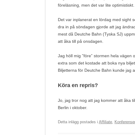
föreläsning, men det var lite optimistisk
Det var inplanerat en lördag med sight 
dra in på söndagen gjorde att jag ändrad
mest då Deutche Bahn (Tyska SJ) uppma
att åka till på onsdagen.
Jag höll mig ”före” stormen hela vägen 
extra som det kostade att boka nya bil
Biljetterna för Deutche Bahn kunde jag 
Köra en repris?
Jo, jag tror nog att jag kommer att åka t
Berlin i oktober.
Detta inlägg postades i
Affiliate
,
Konferense