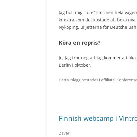
Jag höll mig ”före” stormen hela väge
kr extra som det kostade att boka ny
Nyköping. Biljetterna för Deutche Ba
Köra en repris?
Jo, jag tror nog att jag kommer att åka
Berlin i oktober.
Detta inlägg postades i
Affiliate
,
Konferense
Finnish webcamp i Vintr
2 svar