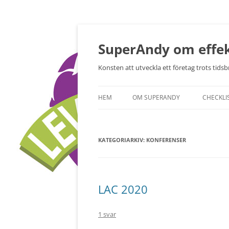
Hoppa
till
innehåll
SuperAndy om effek
Konsten att utveckla ett företag trots tidsbr
HEM
OM SUPERANDY
CHECKLI
KATEGORIARKIV:
KONFERENSER
LAC 2020
1 svar