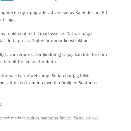
skapade en ny, uppgraderad version av Kalender.nu. Ett
 att säga.
ny funktionalitet till matkasse.se. Det var något
tar detta precis. Sajten är under konstruktion.
ligt avancerade saker (kodning) så jag kan inte förklara
e blir alltför ledsna för detta.
tunna = lyckat webcamp. Sedan har jag blivit
r att bli en framtida favorit, nämligen Southern
g.
er
och märktes
avsluta
,
badtunna
,
finnish
,
första
,
projekt
,