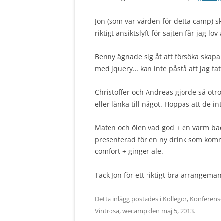
Jon (som var värden för detta camp) 
riktigt ansiktslyft för sajten får jag lov
Benny ägnade sig åt att försöka skapa 
med jquery… kan inte påstå att jag fat
Christoffer och Andreas gjorde så otro
eller länka till något. Hoppas att de int
Maten och ölen vad god + en varm bad
presenterad för en ny drink som komme
comfort + ginger ale.
Tack Jon för ett riktigt bra arrangeman
Detta inlägg postades i
Kollegor
,
Konferens
Vintrosa
,
wecamp
den
maj 5, 2013
.