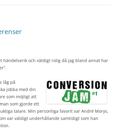
erenser
händelserik och väldigt rolig då jag bland annat har
er”.
s låg på
ska jobba med din
are som möjligt att
kman som gjorde ett
uktiga talare. Min personliga favorit var André Morys,
om var väldigt underhållande samtidigt som han
tion.