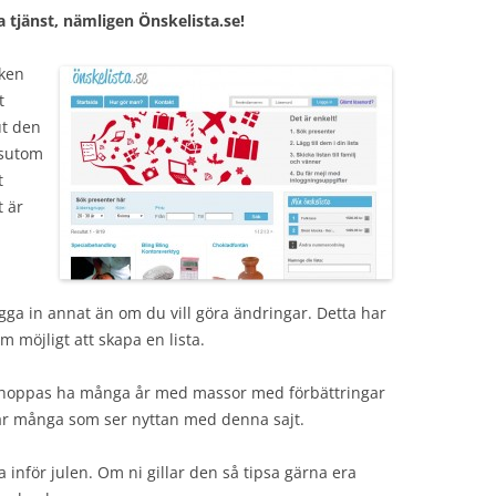
a tjänst, nämligen Önskelista.se!
lken
t
ut den
ssutom
t
t är
gga in annat än om du vill göra ändringar. Detta har
om möjligt att skapa en lista.
g hoppas ha många år med massor med förbättringar
 är många som ser nyttan med denna sajt.
a inför julen. Om ni gillar den så tipsa gärna era