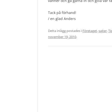
vänner och gå gärna in och gilla vår 
Tack på förhand!
/ en glad Anders
Detta inlägg postades i
Företaget
,
sajter
,
Ti
november 19, 2010
.