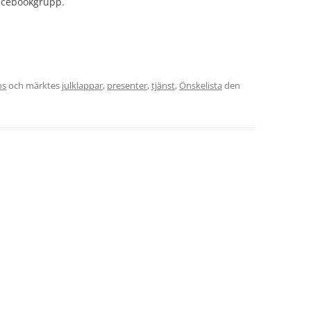
facebookgrupp.
ps
och märktes
julklappar
,
presenter
,
tjänst
,
Önskelista
den