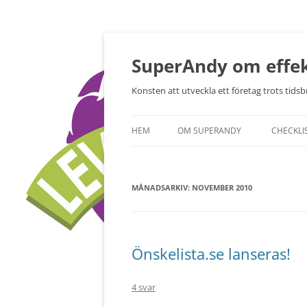
Hoppa
till
innehåll
SuperAndy om effek
Konsten att utveckla ett företag trots tidsbr
HEM
OM SUPERANDY
CHECKLI
MÅNADSARKIV:
NOVEMBER 2010
Önskelista.se lanseras!
4 svar