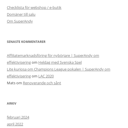
Checklista för webshop / e-butik
Domäner till salu
Om SuperAndy
SENASTE KOMMENTARER
Affiliatemarknadsföring för nybörjare | SuperAndy om
effektivisering
om
Heldag med Svenska Spel
Lite kuriosa om Champions League pokalen | SuperAndy om
effektivisering
om
LAC 2020
Mats
om
Renoverande och sånt
ARKIV
februari 2024
april 2022