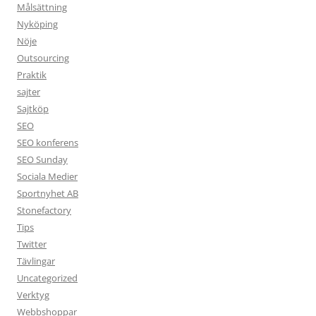
Målsättning
Nyköping
Nöje
Outsourcing
Praktik
sajter
Sajtköp
SEO
SEO konferens
SEO Sunday
Sociala Medier
Sportnyhet AB
Stonefactory
Tips
Twitter
Tävlingar
Uncategorized
Verktyg
Webbshoppar