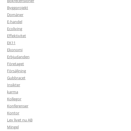
Bokrecensioner
Byggprojekt
Domäner
E-handel
Ecoliving
Effektivitet
EK11
Ekonomi
Erbjudanden
Företaget
Försäljning
Gubbracet
Insikter
karma
Kollegor
Konferenser
Kontor
Lev livet nu AB
Mingel