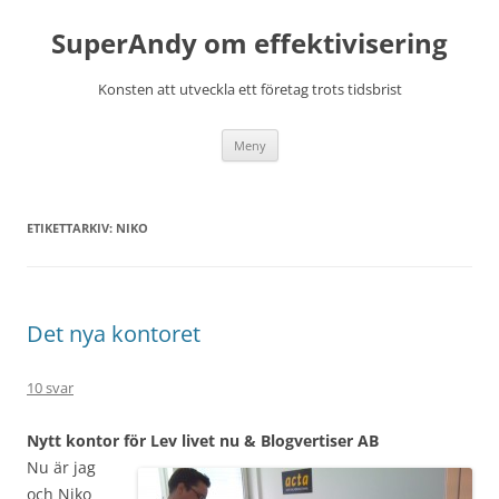
Hoppa
till
SuperAndy om effektivisering
innehåll
Konsten att utveckla ett företag trots tidsbrist
Meny
ETIKETTARKIV:
NIKO
Det nya kontoret
10 svar
Nytt kontor för Lev livet nu & Blogvertiser
AB
Nu är jag
och Niko