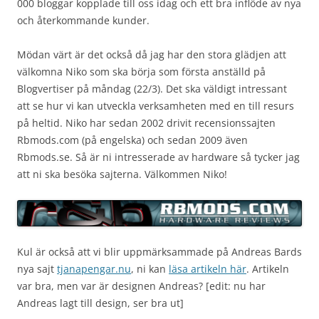
000 bloggar kopplade till oss idag och ett bra inflöde av nya
och återkommande kunder.
Mödan värt är det också då jag har den stora glädjen att
välkomna Niko som ska börja som första anställd på
Blogvertiser på måndag (22/3). Det ska väldigt intressant
att se hur vi kan utveckla verksamheten med en till resurs
på heltid. Niko har sedan 2002 drivit recensionssajten
Rbmods.com (på engelska) och sedan 2009 även
Rbmods.se. Så är ni intresserade av hardware så tycker jag
att ni ska besöka sajterna. Välkommen Niko!
Kul är också att vi blir uppmärksammade på Andreas Bards
nya sajt
tjanapengar.nu
, ni kan
läsa artikeln här
. Artikeln
var bra, men var är designen Andreas? [edit: nu har
Andreas lagt till design, ser bra ut]