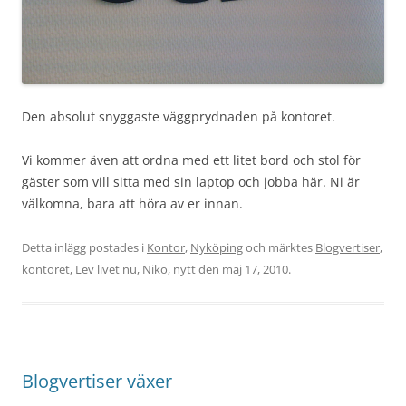
Den absolut snyggaste väggprydnaden på kontoret.
Vi kommer även att ordna med ett litet bord och stol för
gäster som vill sitta med sin laptop och jobba här. Ni är
välkomna, bara att höra av er innan.
Detta inlägg postades i
Kontor
,
Nyköping
och märktes
Blogvertiser
,
kontoret
,
Lev livet nu
,
Niko
,
nytt
den
maj 17, 2010
.
Blogvertiser växer