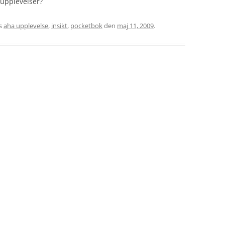
-upplevelser?
s
aha upplevelse
,
insikt
,
pocketbok
den
maj 11, 2009
.