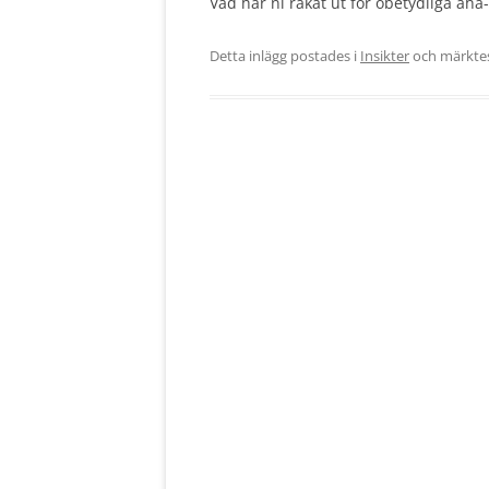
Vad har ni råkat ut för obetydliga aha
Detta inlägg postades i
Insikter
och märkte