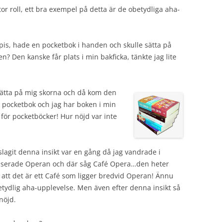
or roll, ett bra exempel på detta är de obetydliga aha-
pis, hade en pocketbok i handen och skulle sätta på
? Den kanske får plats i min bakficka, tänkte jag lite
sätta på mig skorna och då kom den
 pocketbok och jag har boken i min
 för pocketböcker! Hur nöjd var inte
lagit denna insikt var en gång då jag vandrade i
sserade Operan och där såg Café Opera…den heter
 att det är ett Café som ligger bredvid Operan! Ännu
etydlig aha-upplevelse. Men även efter denna insikt så
 nöjd.