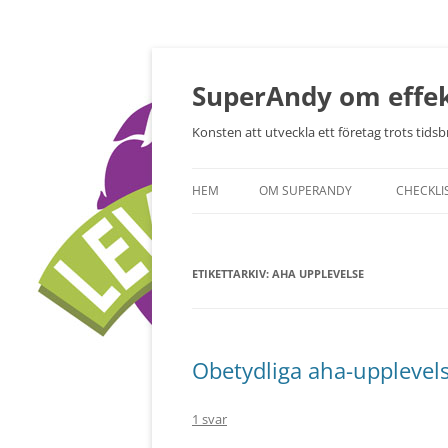
Hoppa
till
innehåll
SuperAndy om effek
Konsten att utveckla ett företag trots tidsbr
HEM
OM SUPERANDY
CHECKLI
ETIKETTARKIV:
AHA UPPLEVELSE
Obetydliga aha-upplevel
1 svar