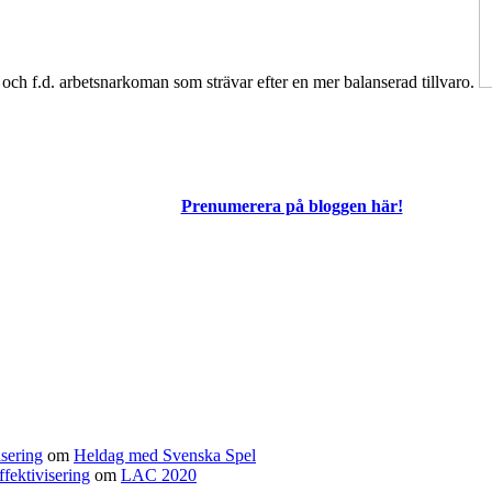
ch f.d. arbetsnarkoman som strävar efter en mer balanserad tillvaro.
Prenumerera på bloggen här!
isering
om
Heldag med Svenska Spel
fektivisering
om
LAC 2020