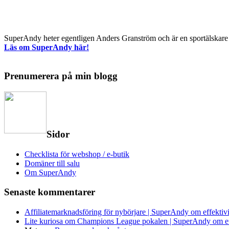
SuperAndy heter egentligen Anders Granström och är en sportälskare o
Läs om SuperAndy här!
Prenumerera på min blogg
Sidor
Checklista för webshop / e-butik
Domäner till salu
Om SuperAndy
Senaste kommentarer
Affiliatemarknadsföring för nybörjare | SuperAndy om effektiv
Lite kuriosa om Champions League pokalen | SuperAndy om ef