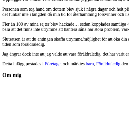
Personen som tog hand om dottern blev sjuk i några dagar och helt plöt
det funkar inte i längden då min tid för återhämtning försvinner och l
Fler än 100 av mina sajter blev hackade… sedan kopplades samtliga 450 
bara att det finns inte utrymme att hantera såna här stora problem, var
Slutsatsen är att du antingen skaffa utrymme/möjlighet för att öka din ar
tiden som föräldraledig.
Jag ångrar dock inte att jag valde att vara föräldraledig, det har varit
Detta inlägg postades i
Företaget
och märktes
barn
,
Föräldraledig
de
Om mig