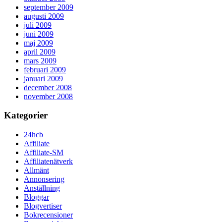
september 2009
augusti 2009
juli 2009
juni 2009
maj 2009
april 2009
mars 2009
februari 2009
januari 2009
december 2008
november 2008
Kategorier
24hcb
Affiliate
Affiliate-SM
Affiliatenätverk
Allmänt
Annonsering
Anställning
Bloggar
Blogvertiser
Bokrecensioner