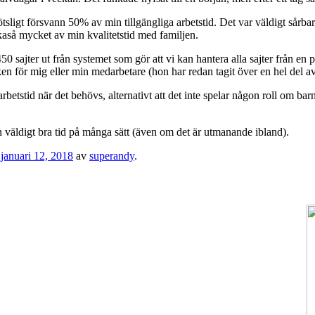
sligt försvann 50% av min tillgängliga arbetstid. Det var väldigt sårbar
ikaså mycket av min kvalitetstid med familjen.
sajter ut från systemet som gör att vi kan hantera alla sajter från en p
ken för mig eller min medarbetare (hon har redan tagit över en hel del a
betstid när det behövs, alternativt att det inte spelar någon roll om barnv
 en väldigt bra tid på många sätt (även om det är utmanande ibland).
n
januari 12, 2018
av
superandy
.