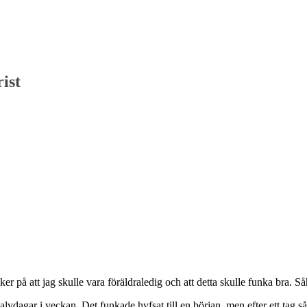
rist
 på att jag skulle vara föräldraledig och att detta skulle funka bra. Såhä
vdagar i veckan. Det funkade hyfsat till en början, men efter ett tag så