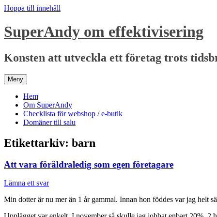
Hoppa till innehåll
SuperAndy om effektivisering
Konsten att utveckla ett företag trots tidsb
Meny
Hem
Om SuperAndy
Checklista för webshop / e-butik
Domäner till salu
Etikettarkiv:
barn
Att vara föräldraledig som egen företagare
Lämna ett svar
Min dotter är nu mer än 1 år gammal. Innan hon föddes var jag helt säker
Upplägget var enkelt. I november så skulle jag jobbat enbart 20%, 2 hal