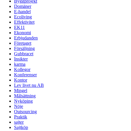
Byggprojekt
Domäner
E-handel
Ecoliving
Effektivitet
EK11
Ekonomi
Erbjudanden
Företaget
Försäljning
Gubbracet
Insikter
karma
Kollegor
Konferenser
Kontor
Lev livet nu AB
Mingel
Målsättning
Nyköping
Nöje
Outsourcing
Praktik
sajter
Sajtköp