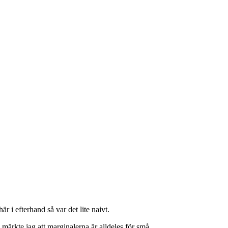
r i efterhand så var det lite naivt.
 märkte jag att marginalerna är alldeles för små.