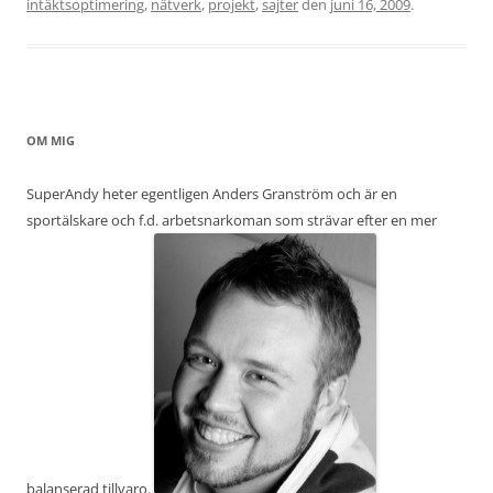
intäktsoptimering
,
nätverk
,
projekt
,
sajter
den
juni 16, 2009
.
OM MIG
SuperAndy heter egentligen Anders Granström och är en
sportälskare och f.d. arbetsnarkoman som strävar efter en mer
balanserad tillvaro.