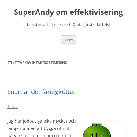
Hoppa
till
SuperAndy om effektivisering
innehåll
Konsten att utveckla ett företag trots tidsbrist
Meny
ETIKETTARKIV:
INTÄKTSOPTIMERING
Snart är det färdigköttat
1 svar
Jag har jobbat ganska mycket och
länge nu med att bygga ut mitt
nätverk av sajter inom några få