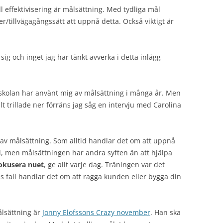
all effektivisering är målsättning. Med tydliga mål
/tillvägagångssätt att uppnå detta. Också viktigt är
sig och inget jag har tänkt avverka i detta inlägg
gskolan har använt mig av målsättning i många år. Men
lt trillade ner förräns jag såg en intervju med Carolina
v målsättning. Som alltid handlar det om att uppnå
od, men målsättningen har andra syften än att hjälpa
okusera nuet
, ge allt varje dag. Träningen var det
ns fall handlar det om att ragga kunden eller bygga din
ålsättning är
Jonny Elofssons Crazy november
. Han ska