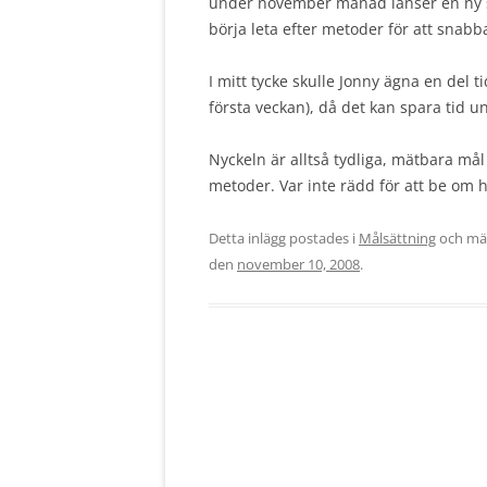
under november månad lanser en ny sa
börja leta efter metoder för att snabba
I mitt tycke skulle Jonny ägna en del t
första veckan), då det kan spara tid u
Nyckeln är alltså tydliga, mätbara mål 
metoder. Var inte rädd för att be om hj
Detta inlägg postades i
Målsättning
och mä
den
november 10, 2008
.