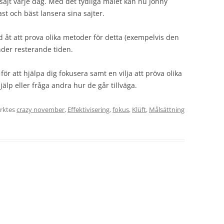
jt varje dag. Med det tydliga målet kan nu Jonny
st och bäst lansera sina sajter.
id åt att prova olika metoder för detta (exempelvis den
nder resterande tiden.
för att hjälpa dig fokusera samt en vilja att pröva olika
älp eller fråga andra hur de går tillväga.
rktes
crazy november
,
Effektivisering
,
fokus
,
Klüft
,
Målsättning