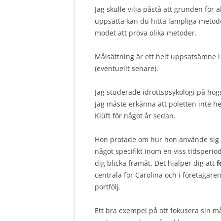
Jag skulle vilja påstå att grunden för 
uppsatta kan du hitta lämpliga metoder
modet att pröva olika metoder.
Målsättning är ett helt uppsatsämne i 
(eventuellt senare).
Jag studerade idrottspsykologi på hö
jag måste erkänna att poletten inte he
Klüft för något år sedan.
Hon pratade om hur hon använde sig a
något specifikt inom en viss tidsperi
dig blicka framåt. Det hjälper dig att
f
centrala för Carolina och i företagare
portfölj.
Ett bra exempel på att fokusera sin m