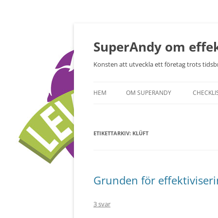
Hoppa
till
innehåll
SuperAndy om effek
Konsten att utveckla ett företag trots tidsbr
HEM
OM SUPERANDY
CHECKLI
ETIKETTARKIV:
KLÜFT
Grunden för effektiviser
3 svar