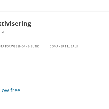
tivisering
ist
STA FÖR WEBSHOP / E-BUTIK
DOMÄNER TILL SALU
low free