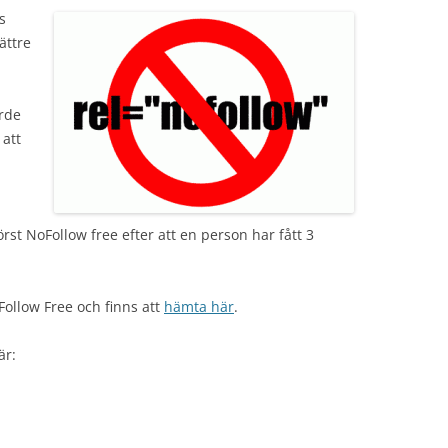
s
ättre
ärde
 att
rst NoFollow free efter att en person har fått 3
Follow Free och finns att
hämta här
.
är: