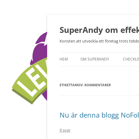
Hoppa
till
innehåll
SuperAndy om effek
Konsten att utveckla ett företag trots tidsbr
HEM
OM SUPERANDY
CHECKLI
ETIKETTARKIV:
KOMMENTARER
Nu är denna blogg NoFol
9 svar