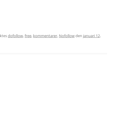
ktes
dofollow
,
free
,
kommentarer
,
Nofollow
den
januari 12,