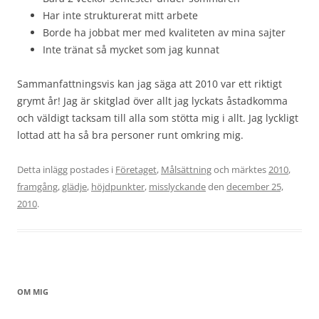
Har inte strukturerat mitt arbete
Borde ha jobbat mer med kvaliteten av mina sajter
Inte tränat så mycket som jag kunnat
Sammanfattningsvis kan jag säga att 2010 var ett riktigt
grymt år! Jag är skitglad över allt jag lyckats åstadkomma
och väldigt tacksam till alla som stötta mig i allt. Jag lyckligt
lottad att ha så bra personer runt omkring mig.
Detta inlägg postades i
Företaget
,
Målsättning
och märktes
2010
,
framgång
,
glädje
,
höjdpunkter
,
misslyckande
den
december 25,
2010
.
OM MIG