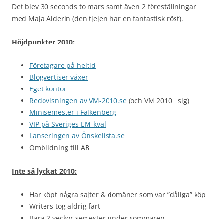
Det blev 30 seconds to mars samt även 2 föreställningar
med Maja Alderin (den tjejen har en fantastisk röst).
Höjdpunkter 2010:
Företagare på heltid
Blogvertiser växer
Eget kontor
Redovisningen av VM-2010.se
(och VM 2010 i sig)
Minisemester i Falkenberg
VIP på Sveriges EM-kval
Lanseringen av Önskelista.se
Ombildning till AB
Inte så lyckat 2010:
Har köpt några sajter & domäner som var ”dåliga” köp
Writers tog aldrig fart
Bara 2 veckor semester under sommaren