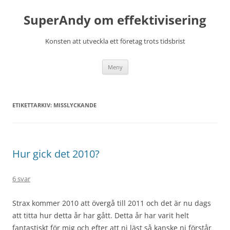
Hoppa
till
SuperAndy om effektivisering
innehåll
Konsten att utveckla ett företag trots tidsbrist
Meny
ETIKETTARKIV:
MISSLYCKANDE
Hur gick det 2010?
6 svar
Strax kommer 2010 att övergå till 2011 och det är nu dags
att titta hur detta år har gått. Detta år har varit helt
fantastiskt för mig och efter att ni läst så kanske ni förstår