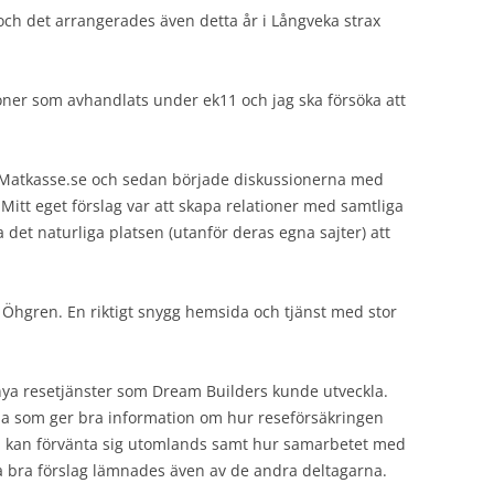
och det arrangerades även detta år i Långveka strax
ioner som avhandlats under ek11 och jag ska försöka att
t Matkasse.se och sedan började diskussionerna med
 Mitt eget förslag var att skapa relationer med samtliga
 det naturliga platsen (utanför deras egna sajter) att
y Öhgren. En riktigt snygg hemsida och tjänst med stor
nya resetjänster som Dream Builders kunde utveckla.
ida som ger bra information om hur reseförsäkringen
an kan förvänta sig utomlands samt hur samarbetet med
a bra förslag lämnades även av de andra deltagarna.