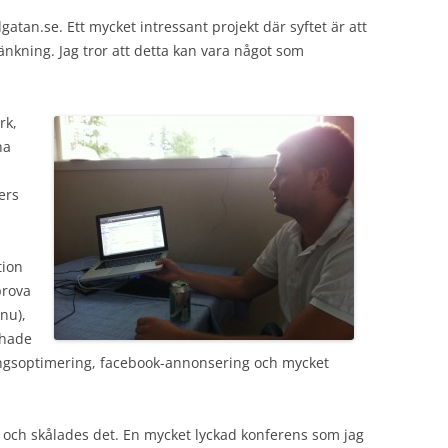
tan.se. Ett mycket intressant projekt där syftet är att
änkning. Jag tror att detta kan vara något som
rk,
na
ers
tion
prova
nu),
 hade
ingsoptimering, facebook-annonsering och mycket
de och skålades det. En mycket lyckad konferens som jag