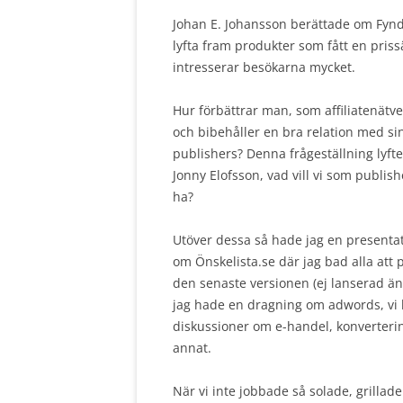
Johan E. Johansson berättade om Fyndga
lyfta fram produkter som fått en priss
intresserar besökarna mycket.
Hur förbättrar man, som affiliatenätve
och bibehåller en bra relation med si
publishers? Denna frågeställning lyfte
Jonny Elofsson, vad vill vi som publish
ha?
Utöver dessa så hade jag en presenta
om Önskelista.se där jag bad alla att 
den senaste versionen (ej lanserad än
jag hade en dragning om adwords, vi
diskussioner om e-handel, konverter
annat.
När vi inte jobbade så solade, grilla