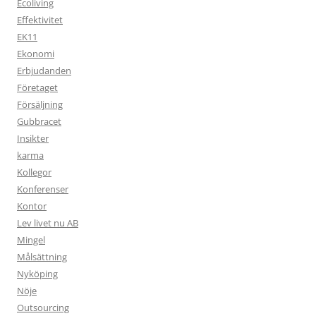
Ecoliving
Effektivitet
EK11
Ekonomi
Erbjudanden
Företaget
Försäljning
Gubbracet
Insikter
karma
Kollegor
Konferenser
Kontor
Lev livet nu AB
Mingel
Målsättning
Nyköping
Nöje
Outsourcing