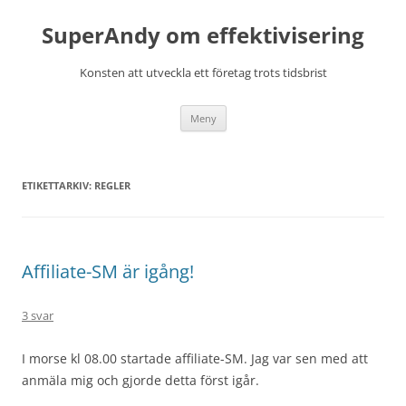
Hoppa
till
SuperAndy om effektivisering
innehåll
Konsten att utveckla ett företag trots tidsbrist
Meny
ETIKETTARKIV:
REGLER
Affiliate-SM är igång!
3 svar
I morse kl 08.00 startade affiliate-SM. Jag var sen med att
anmäla mig och gjorde detta först igår.