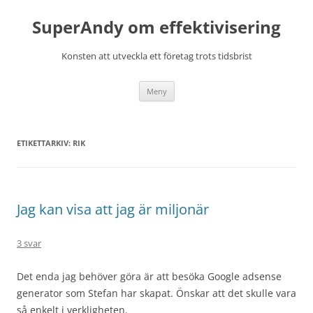
Hoppa
till
SuperAndy om effektivisering
innehåll
Konsten att utveckla ett företag trots tidsbrist
Meny
ETIKETTARKIV:
RIK
Jag kan visa att jag är miljonär
3 svar
Det enda jag behöver göra är att besöka Google adsense
generator som Stefan har skapat. Önskar att det skulle vara
så enkelt i verkligheten.