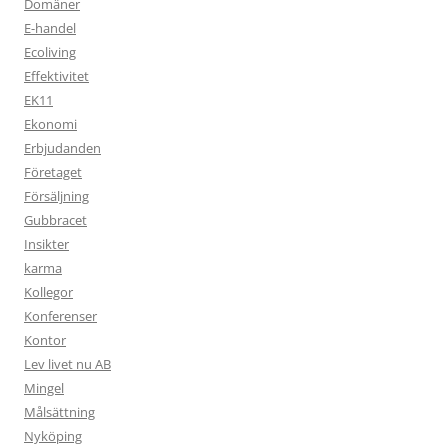
Domäner
E-handel
Ecoliving
Effektivitet
EK11
Ekonomi
Erbjudanden
Företaget
Försäljning
Gubbracet
Insikter
karma
Kollegor
Konferenser
Kontor
Lev livet nu AB
Mingel
Målsättning
Nyköping