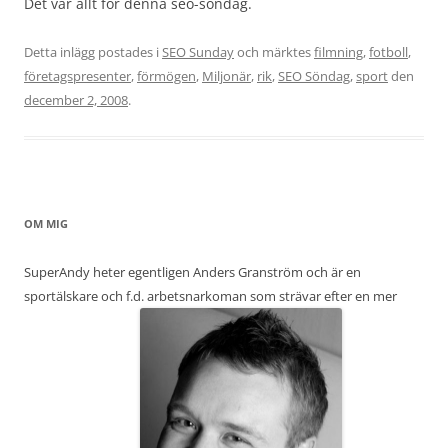
Det var allt för denna seo-söndag.
Detta inlägg postades i
SEO Sunday
och märktes
filmning
,
fotboll
,
företagspresenter
,
förmögen
,
Miljonär
,
rik
,
SEO Söndag
,
sport
den
december 2, 2008
.
OM MIG
SuperAndy heter egentligen Anders Granström och är en
sportälskare och f.d. arbetsnarkoman som strävar efter en mer