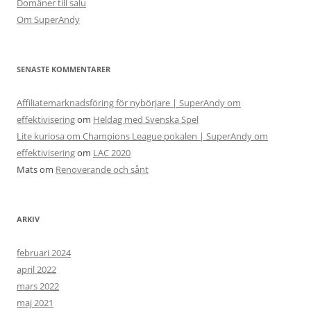
Domäner till salu
Om SuperAndy
SENASTE KOMMENTARER
Affiliatemarknadsföring för nybörjare | SuperAndy om
effektivisering
om
Heldag med Svenska Spel
Lite kuriosa om Champions League pokalen | SuperAndy om
effektivisering
om
LAC 2020
Mats
om
Renoverande och sånt
ARKIV
februari 2024
april 2022
mars 2022
maj 2021