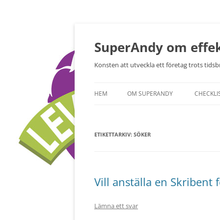
Hoppa
till
innehåll
SuperAndy om effek
Konsten att utveckla ett företag trots tidsbr
HEM
OM SUPERANDY
CHECKLI
ETIKETTARKIV:
SÖKER
Vill anställa en Skribent 
Lämna ett svar