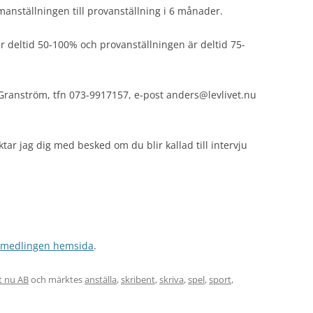
manställningen till provanställning i 6 månader.
är deltid 50-100% och provanställningen är deltid 75-
Granström, tfn 073-9917157, e-post anders@levlivet.nu
ar jag dig med besked om du blir kallad till intervju
rmedlingen hemsida
.
et nu AB
och märktes
anställa
,
skribent
,
skriva
,
spel
,
sport
,