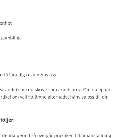
renhet
, gambling
u få lära dig resten hos oss.
svarande) som du skrivit som arbetsprov. Om du ej har
rtikel om valfritt ämne alternativt hänvisa oss till din
följer;
r denna period så övergår praktiken till timanställning i