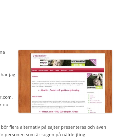
gna
har jag
or.com.
ar du
 bör flera alternativ på sajter presenteras och även
 för personen som är sugen på nätdetjting.