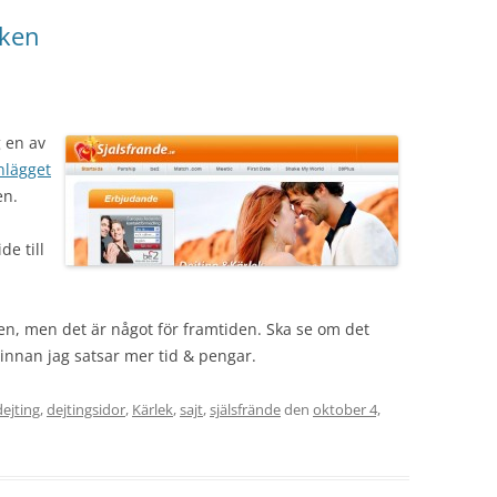
cken
 en av
inlägget
en.
de till
den, men det är något för framtiden. Ska se om det
st innan jag satsar mer tid & pengar.
dejting
,
dejtingsidor
,
Kärlek
,
sajt
,
själsfrände
den
oktober 4,