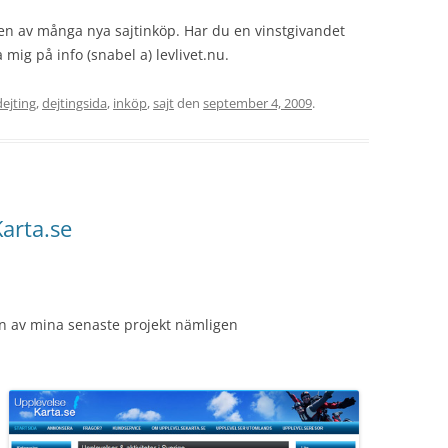
en av många nya sajtinköp. Har du en vinstgivandet
 mig på info (snabel a) levlivet.nu.
dejting
,
dejtingsida
,
inköp
,
sajt
den
september 4, 2009
.
arta.se
a en av mina senaste projekt nämligen