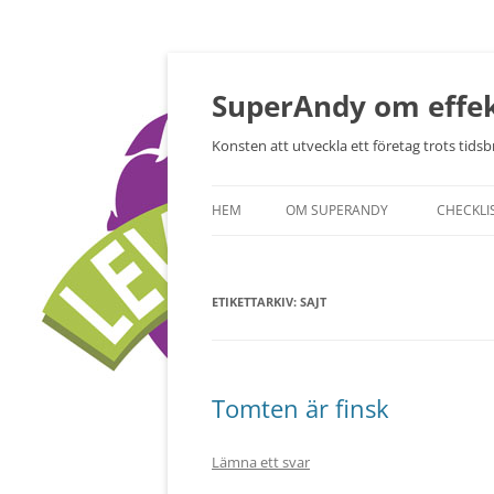
Hoppa
till
innehåll
SuperAndy om effek
Konsten att utveckla ett företag trots tidsbr
HEM
OM SUPERANDY
CHECKLI
ETIKETTARKIV:
SAJT
Tomten är finsk
Lämna ett svar