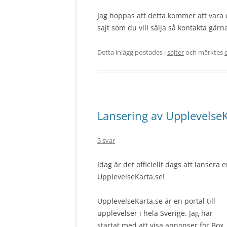
Jag hoppas att detta kommer att vara 
sajt som du vill sälja så kontakta gärna
Detta inlägg postades i
sajter
och märktes
Lansering av UpplevelseK
5 svar
Idag är det officiellt dags att lanser
UpplevelseKarta.se!
UpplevelseKarta.se är en portal till
upplevelser i hela Sverige. Jag har
startat med att visa annonser för Box