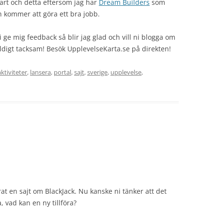
art och detta eftersom jag har
Dream Builders
som
och kommer att göra ett bra jobb.
i ge mig feedback så blir jag glad och vill ni blogga om
äldigt tacksam! Besök UpplevelseKarta.se på direkten!
aktiviteter
,
lansera
,
portal
,
sajt
,
sverige
,
upplevelse
,
at en sajt om BlackJack. Nu kanske ni tänker att det
 vad kan en ny tillföra?