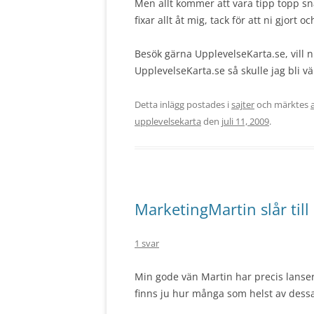
Men allt kommer att vara tipp topp sn
fixar allt åt mig, tack för att ni gjort 
Besök gärna UpplevelseKarta.se, vill n
UpplevelseKarta.se så skulle jag bli v
Detta inlägg postades i
sajter
och märktes
upplevelsekarta
den
juli 11, 2009
.
MarketingMartin slår till
1 svar
Min gode vän Martin har precis lanser
finns ju hur många som helst av dessa,