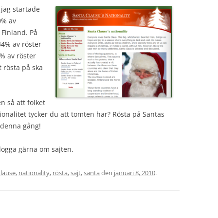
jag startade
0% av
 Finland. På
4% av röster
% av röster
t rösta på ska
n så att folket
tionalitet tycker du att tomten har? Rösta på Santas
k denna gång!
logga gärna om sajten.
clause
,
nationality
,
rösta
,
sajt
,
santa
den
januari 8, 2010
.