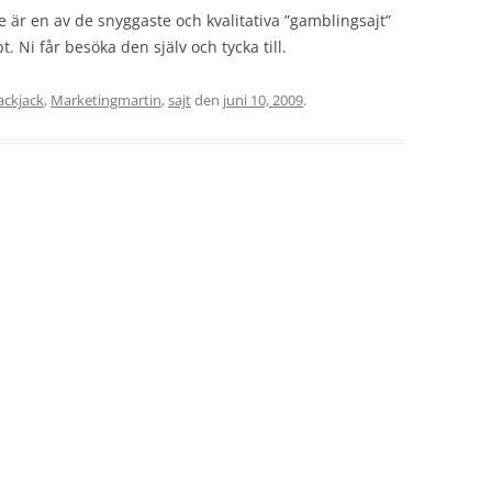
.se är en av de snyggaste och kvalitativa ”gamblingsajt”
pt. Ni får besöka den själv och tycka till.
ackjack
,
Marketingmartin
,
sajt
den
juni 10, 2009
.