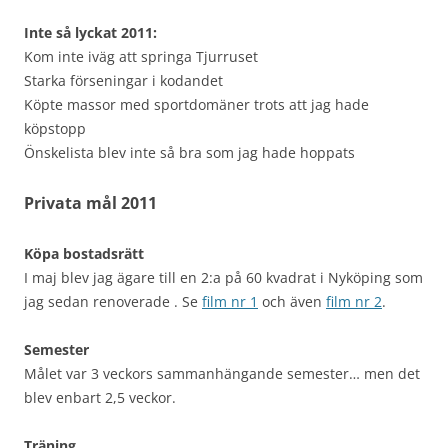
Inte så lyckat 2011:
Kom inte iväg att springa Tjurruset
Starka förseningar i kodandet
Köpte massor med sportdomäner trots att jag hade
köpstopp
Önskelista blev inte så bra som jag hade hoppats
Privata mål 2011
Köpa bostadsrätt
I maj blev jag ägare till en 2:a på 60 kvadrat i Nyköping som
jag sedan renoverade . Se
film nr 1
och även
film nr 2
.
Semester
Målet var 3 veckors sammanhängande semester… men det
blev enbart 2,5 veckor.
Träning