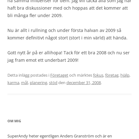
ha samma influenser för dem. Jag vill tacka alla som jag har
haft bra diskussioner med och hoppas att det kommer att
bli många fler under 2009.
Nu är allt i rullning och under första halvan av 2009 så
kommer definitivt något stort (stort i min värld) att hända.
Gott nytt år på er allihopa! Tack för ett bra 2008 och nu ser
jag fram emot ett underbart 2009!
Detta inlägg postades i
Företaget
och märktes
fokus
,
företag
,
hjälp
,
karma
,
mål
,
planering
,
stöd
den
december 31, 2008
.
OM MIG
SuperAndy heter egentligen Anders Granström och är en