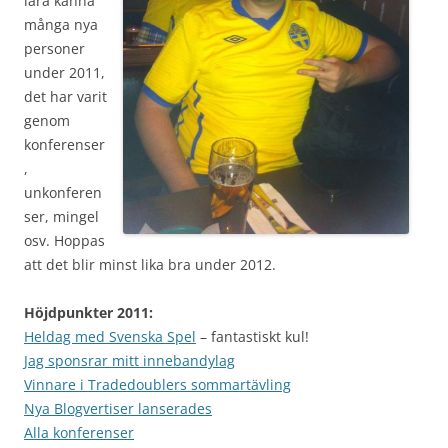
lära känna
många nya
personer
under 2011,
det har varit
genom
konferenser
,
unkonferen
ser, mingel
osv. Hoppas
att det blir minst lika bra under 2012.
Höjdpunkter 2011:
Heldag med Svenska Spel
– fantastiskt kul!
Jag sponsrar mitt innebandylag
Vinnare i Tradedoublers sommartävling
Nya Blogvertiser lanserades
Alla konferenser