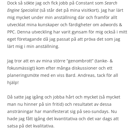
Dock så sökte jag och fick jobb på Constant som
Search
Engine Specialist
(så står det på mina visitkort). Jag har lärt
mig mycket under min anställning där och framför allt
utvecklat mina kunskaper och färdigheter om adwords &
PPC. Denna utveckling har varit gynsam för mig också i mitt
eget företagande då jag passat på att pröva det som jag
lärt mig i min anställning.
Jag tror att en av mina större ”genombrott” (tanke- &
fokusmässigt) kom efter många diskussioner och ett
planeringsmöte med en viss Bard. Andreas, tack för all
hjälp!
Då satte jag igång och jobba hårt och mycket (så mycket
man nu hinner på sin fritid) och resultatet av dessa
ansträningar har manifesterat sig på seo-sundays. Nu
hade jag fått igång det kvantitativa och det var dags att
satsa på det kvalitativa.