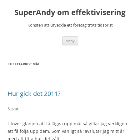
Hoppa
till
SuperAndy om effektivisering
innehåll
Konsten att utveckla ett företag trots tidsbrist
Meny
ETIKETTARKIV:
MÅL
Hur gick det 2011?
5 svar
Utöver glädjen att få lägga upp mål så gillar jag verkligen
att få följa upp dem. Som vanligt så ”avslutar jag mitt år
med att titta hur det gått.