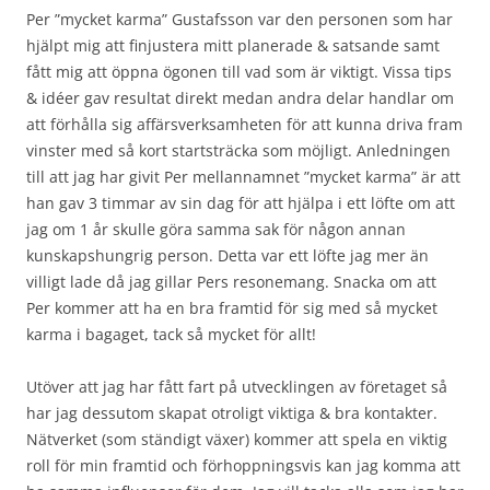
Per ”mycket karma” Gustafsson var den personen som har
hjälpt mig att finjustera mitt planerade & satsande samt
fått mig att öppna ögonen till vad som är viktigt. Vissa tips
& idéer gav resultat direkt medan andra delar handlar om
att förhålla sig affärsverksamheten för att kunna driva fram
vinster med så kort startsträcka som möjligt. Anledningen
till att jag har givit Per mellannamnet ”mycket karma” är att
han gav 3 timmar av sin dag för att hjälpa i ett löfte om att
jag om 1 år skulle göra samma sak för någon annan
kunskapshungrig person. Detta var ett löfte jag mer än
villigt lade då jag gillar Pers resonemang. Snacka om att
Per kommer att ha en bra framtid för sig med så mycket
karma i bagaget, tack så mycket för allt!
Utöver att jag har fått fart på utvecklingen av företaget så
har jag dessutom skapat otroligt viktiga & bra kontakter.
Nätverket (som ständigt växer) kommer att spela en viktig
roll för min framtid och förhoppningsvis kan jag komma att