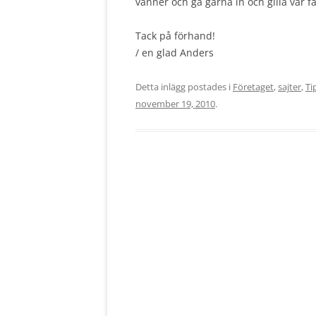
vänner och gå gärna in och gilla vår 
Tack på förhand!
/ en glad Anders
Detta inlägg postades i
Företaget
,
sajter
,
Ti
november 19, 2010
.