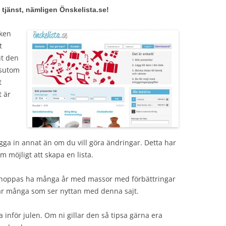
a tjänst, nämligen Önskelista.se!
lken
t
ut den
ssutom
t
t är
gga in annat än om du vill göra ändringar. Detta har
om möjligt att skapa en lista.
g hoppas ha många år med massor med förbättringar
 är många som ser nyttan med denna sajt.
a inför julen. Om ni gillar den så tipsa gärna era