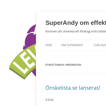
Hoppa
till
innehåll
SuperAndy om effekt
Konsten att utveckla ett företag trots tidsbr
HEM
OM SUPERANDY
CHECKLI
ETIKETTARKIV:
PRESENTER
Önskelista.se lanseras!
4 svar