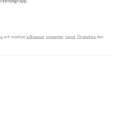
facebookgrupp.
ps
och märktes
julklappar
,
presenter
,
tjänst
,
Önskelista
den