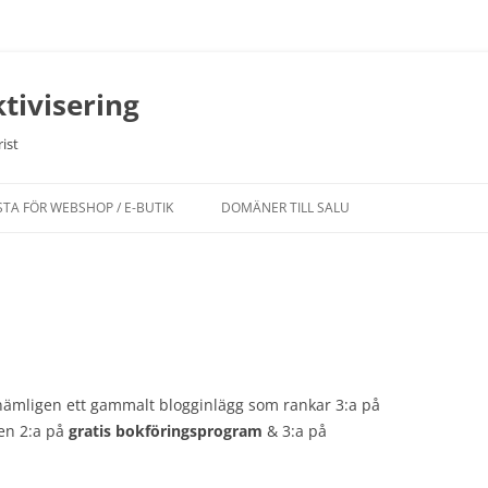
tivisering
ist
STA FÖR WEBSHOP / E-BUTIK
DOMÄNER TILL SALU
, nämligen ett gammalt blogginlägg som rankar 3:a på
ven 2:a på
gratis bokföringsprogram
& 3:a på