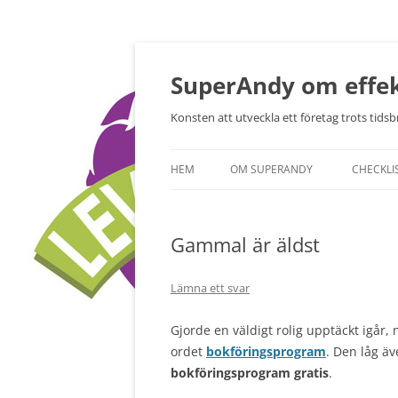
Hoppa
till
innehåll
SuperAndy om effek
Konsten att utveckla ett företag trots tidsbr
HEM
OM SUPERANDY
CHECKLI
Gammal är äldst
Lämna ett svar
Gjorde en väldigt rolig upptäckt igår
ordet
bokföringsprogram
. Den låg ä
bokföringsprogram gratis
.