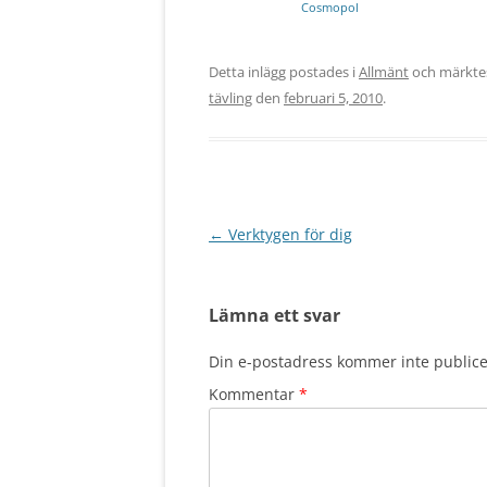
Cosmopol
Detta inlägg postades i
Allmänt
och märkt
tävling
den
februari 5, 2010
.
Inläggsnavigering
←
Verktygen för dig
Lämna ett svar
Din e-postadress kommer inte publice
Kommentar
*