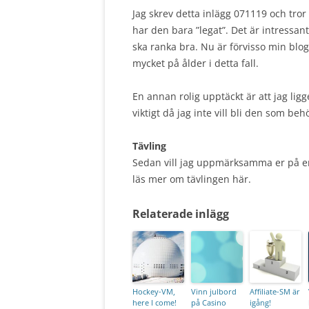
Jag skrev detta inlägg 071119 och tror
har den bara ”legat”. Det är intressant
ska ranka bra. Nu är förvisso min blog
mycket på ålder i detta fall.
En annan rolig upptäckt är att jag lig
viktigt då jag inte vill bli den som be
Tävling
Sedan vill jag uppmärksamma er på en
läs mer om tävlingen här.
Relaterade inlägg
Hockey-VM,
Vinn julbord
Affiliate-SM är
here I come!
på Casino
igång!