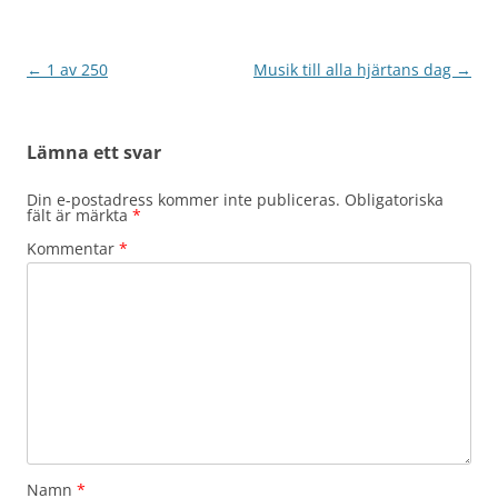
Inläggsnavigering
←
1 av 250
Musik till alla hjärtans dag
→
Lämna ett svar
Din e-postadress kommer inte publiceras.
Obligatoriska
fält är märkta
*
Kommentar
*
Namn
*