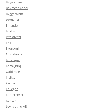
Blogvertiser
Bokrecensioner
Byggprojekt
Domäner
E-handel
Ecoliving
Effektivitet
EK11
Ekonomi
Erbjudanden
Företaget
Försäljning
Gubbracet
Insikter
karma
Kollegor
Konferenser
Kontor
Lev livet nu AB