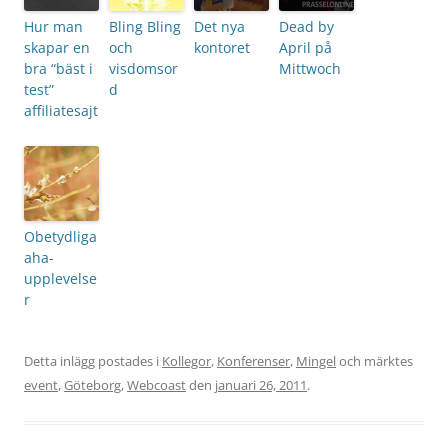
Hur man
Bling Bling
Det nya
Dead by
skapar en
och
kontoret
April på
bra “bäst i
visdomsor
Mittwoch
test”
d
affiliatesajt
Obetydliga
aha-
upplevelse
r
Detta inlägg postades i
Kollegor
,
Konferenser
,
Mingel
och märktes
event
,
Göteborg
,
Webcoast
den
januari 26, 2011
.