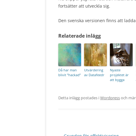
fortsätter att utveckla sig.
Den svenska versionen finns att ladda
Relaterade inlägg
Då har man
Utvärdering
Nyaste
blivit ”hackad”
av Datafeedr
projektet är
att bygga
Detta inlägg postades i
Wordpress
och mär
Inläggsnavigering
←
Grunden för effektivisering