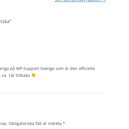
nska
”
ariga på WP-Support Sverige som är den officiella
ca. 1år tillbaka
ras.
Obligatoriska fält är märkta
*