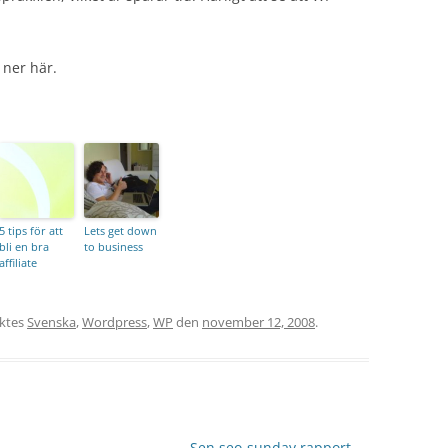
 ner här.
5 tips för att
Lets get down
bli en bra
to business
affiliate
ktes
Svenska
,
Wordpress
,
WP
den
november 12, 2008
.
Sen seo-sunday rapport
→