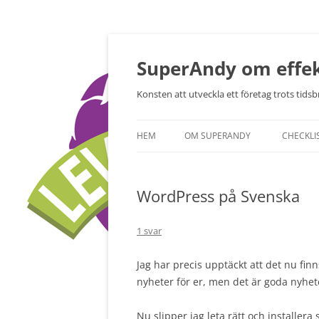
Hoppa
till
innehåll
SuperAndy om effek
Konsten att utveckla ett företag trots tidsbr
HEM
OM SUPERANDY
CHECKLI
WordPress på Svenska
1 svar
Jag har precis upptäckt att det nu fi
nyheter för er, men det är goda nyhet
Nu slipper jag leta rätt och installera s