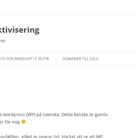
tivisering
ist
STA FÖR WEBSHOP / E-BUTIK
DOMÄNER TILL SALU
nns wordpress (WP) på svenska. Detta kanske är gamla
er för mig
pråkfilen, vilket är sparar tid. Härligt att se att WP