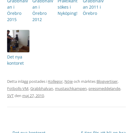
Grabbhalv
Grabbhalv
Praktikant
Grabbhalv
an i
an i
sökes i
an 2011 i
Örebro
Örebro
Nyköping!
Örebro
2015
2012
Det nya
kontoret
Detta inlägg postades i
Kollegor
,
Nöje
och märktes
Blogvertiser
,
Fotbolls-VM
,
Grabbhalvan
,
mustaschkampen
,
pressmeddelande
,
SVT
den
maj 27, 2010
.
Inläggsnavigering
←
Det nya kontoret
5 tips för att bli en bra