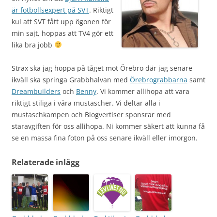
är fotbollsexpert på SVT
. Riktigt
kul att SVT fått upp ögonen för
min sajt, hoppas att TV4 gör ett
lika bra jobb
Strax ska jag hoppa på tåget mot Örebro där jag senare
ikväll ska springa Grabbhalvan med
Örebrograbbarna
samt
Dreambuilders
och
Benny
. Vi kommer allihopa att vara
riktigt stiliga i våra mustascher. Vi deltar alla i
mustaschkampen och Blogvertiser sponsrar med
staravgiften för oss allihopa. Ni kommer säkert att kunna få
se en massa fina foton på oss senare ikväll eller imorgon.
Relaterade inlägg