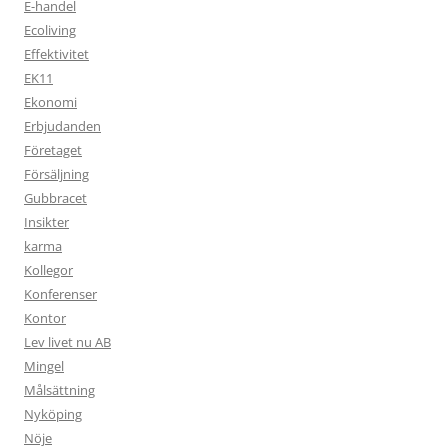
E-handel
Ecoliving
Effektivitet
EK11
Ekonomi
Erbjudanden
Företaget
Försäljning
Gubbracet
Insikter
karma
Kollegor
Konferenser
Kontor
Lev livet nu AB
Mingel
Målsättning
Nyköping
Nöje