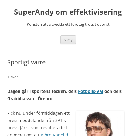
Hoppa
till
SuperAndy om effektivisering
innehåll
Konsten att utveckla ett företag trots tidsbrist
Meny
Sportigt värre
1 svar
Dagen går i sportens tecken, dels
Fotbolls-VM
och dels
Grabbhalvan i Örebro.
Fick nu under förmiddagen ett
pressmeddelande från SVT:s
presstjänst som resulterade i
en nyhet om att
Björn Ranelid