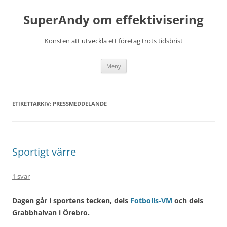
Hoppa
till
SuperAndy om effektivisering
innehåll
Konsten att utveckla ett företag trots tidsbrist
Meny
ETIKETTARKIV:
PRESSMEDDELANDE
Sportigt värre
1 svar
Dagen går i sportens tecken, dels
Fotbolls-VM
och dels
Grabbhalvan i Örebro.