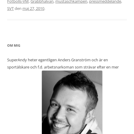
Fotbolls-VM
,
Grabbhalvan
,
mustaschkampen
,
pressmeddelande
,
SVT
den
maj 27, 2010
.
OM MIG
SuperAndy heter egentligen Anders Granström och är en
sportälskare och f.d. arbetsnarkoman som strävar efter en mer