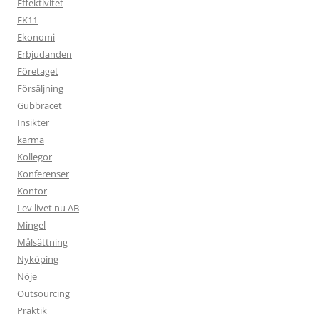
Effektivitet
EK11
Ekonomi
Erbjudanden
Företaget
Försäljning
Gubbracet
Insikter
karma
Kollegor
Konferenser
Kontor
Lev livet nu AB
Mingel
Målsättning
Nyköping
Nöje
Outsourcing
Praktik