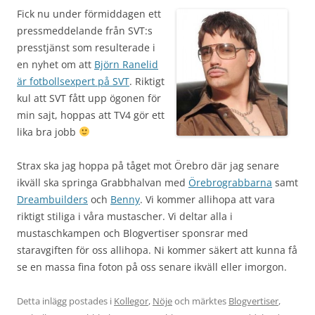
Fick nu under förmiddagen ett
pressmeddelande från SVT:s
presstjänst som resulterade i
en nyhet om att
Björn Ranelid
är fotbollsexpert på SVT
. Riktigt
kul att SVT fått upp ögonen för
min sajt, hoppas att TV4 gör ett
lika bra jobb
Strax ska jag hoppa på tåget mot Örebro där jag senare
ikväll ska springa Grabbhalvan med
Örebrograbbarna
samt
Dreambuilders
och
Benny
. Vi kommer allihopa att vara
riktigt stiliga i våra mustascher. Vi deltar alla i
mustaschkampen och Blogvertiser sponsrar med
staravgiften för oss allihopa. Ni kommer säkert att kunna få
se en massa fina foton på oss senare ikväll eller imorgon.
Detta inlägg postades i
Kollegor
,
Nöje
och märktes
Blogvertiser
,