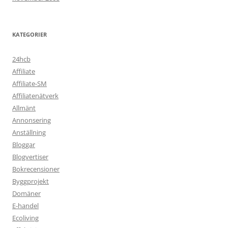
KATEGORIER
24hcb
Affiliate
Affiliate-SM
Affiliatenätverk
Allmänt
Annonsering
Anställning
Bloggar
Blogvertiser
Bokrecensioner
Byggprojekt
Domäner
E-handel
Ecoliving