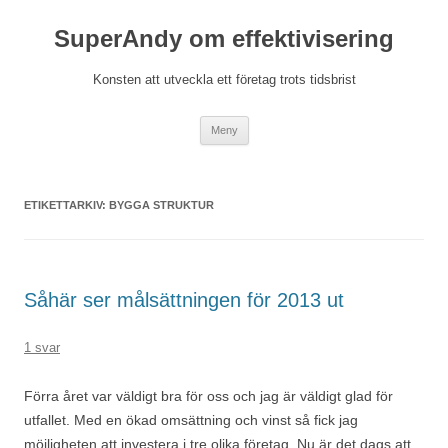
Hoppa
till
SuperAndy om effektivisering
innehåll
Konsten att utveckla ett företag trots tidsbrist
Meny
ETIKETTARKIV:
BYGGA STRUKTUR
Såhär ser målsättningen för 2013 ut
1 svar
Förra året var väldigt bra för oss och jag är väldigt glad för
utfallet. Med en ökad omsättning och vinst så fick jag
möjligheten att investera i tre olika företag. Nu är det dags att