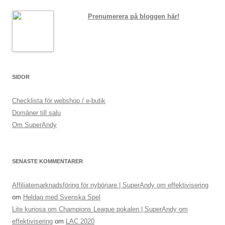
Prenumerera på bloggen här!
SIDOR
Checklista för webshop / e-butik
Domäner till salu
Om SuperAndy
SENASTE KOMMENTARER
Affiliatemarknadsföring för nybörjare | SuperAndy om effektivisering
om
Heldag med Svenska Spel
Lite kuriosa om Champions League pokalen | SuperAndy om
effektivisering
om
LAC 2020