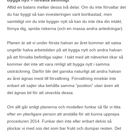
Bygga nytt – förvalta befintligt
Alltid en balans mellan dessa två delar. Om du inte förvaltar det
du har byggt så kan investeringen varit bortkastad, men
samtidigt om du inte bygger nytt så kan du inte öka din intäkt,
förnya dig, sprida riskerna (och en massa andra anledningar).
Planen är att vi under första halvan av året kommer att satsa
ungefär halva arbetstiden på att bygga nytt och andra halvan
på att förvalta befintliga sajter. I takt med att nätverket ökar så
kommer det inte att vara rimligt att bygga nytt i samma
utsträckning. Därför blir det ganska naturligt att andra halvan
av året ägnas mest till förvaltning. Förvaltning innebär inte
enbart att sajter ska behålla samma ”position” utan även att
det ägnas tid för att utveckla dessa.
Om allt går enligt planerna och modellen funkar så får vi titta
efter en ytterligare person att anställa för att kunna upprepa
proceduren 2014. Funkar den inte eller enbart delvis så
plockar vi med oss det som bar frukt och dumpar resten. Det