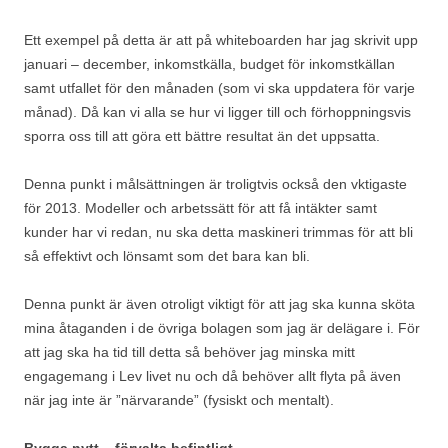
Ett exempel på detta är att på whiteboarden har jag skrivit upp
januari – december, inkomstkälla, budget för inkomstkällan
samt utfallet för den månaden (som vi ska uppdatera för varje
månad). Då kan vi alla se hur vi ligger till och förhoppningsvis
sporra oss till att göra ett bättre resultat än det uppsatta.
Denna punkt i målsättningen är troligtvis också den vktigaste
för 2013. Modeller och arbetssätt för att få intäkter samt
kunder har vi redan, nu ska detta maskineri trimmas för att bli
så effektivt och lönsamt som det bara kan bli.
Denna punkt är även otroligt viktigt för att jag ska kunna sköta
mina åtaganden i de övriga bolagen som jag är delägare i. För
att jag ska ha tid till detta så behöver jag minska mitt
engagemang i Lev livet nu och då behöver allt flyta på även
när jag inte är ”närvarande” (fysiskt och mentalt).