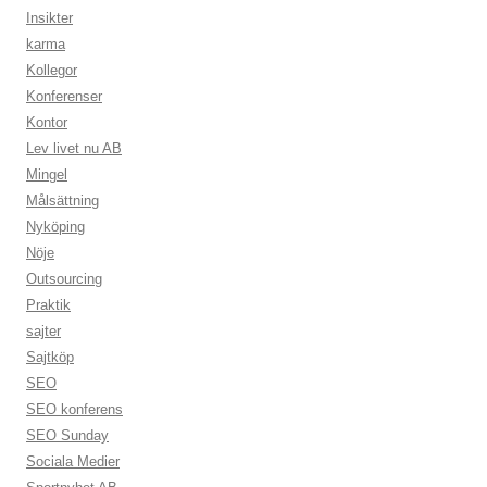
Insikter
karma
Kollegor
Konferenser
Kontor
Lev livet nu AB
Mingel
Målsättning
Nyköping
Nöje
Outsourcing
Praktik
sajter
Sajtköp
SEO
SEO konferens
SEO Sunday
Sociala Medier