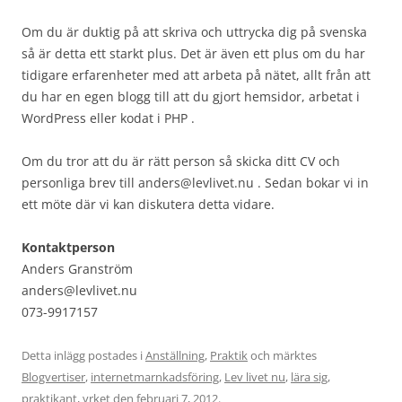
Om du är duktig på att skriva och uttrycka dig på svenska
så är detta ett starkt plus. Det är även ett plus om du har
tidigare erfarenheter med att arbeta på nätet, allt från att
du har en egen blogg till att du gjort hemsidor, arbetat i
WordPress eller kodat i PHP .
Om du tror att du är rätt person så skicka ditt CV och
personliga brev till anders@levlivet.nu . Sedan bokar vi in
ett möte där vi kan diskutera detta vidare.
Kontaktperson
Anders Granström
anders@levlivet.nu
073-9917157
Detta inlägg postades i
Anställning
,
Praktik
och märktes
Blogvertiser
,
internetmarnkadsföring
,
Lev livet nu
,
lära sig
,
praktikant
,
yrket
den
februari 7, 2012
.