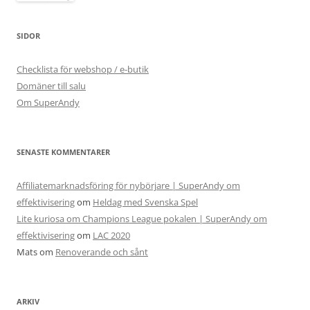
SIDOR
Checklista för webshop / e-butik
Domäner till salu
Om SuperAndy
SENASTE KOMMENTARER
Affiliatemarknadsföring för nybörjare | SuperAndy om
effektivisering
om
Heldag med Svenska Spel
Lite kuriosa om Champions League pokalen | SuperAndy om
effektivisering
om
LAC 2020
Mats
om
Renoverande och sånt
ARKIV