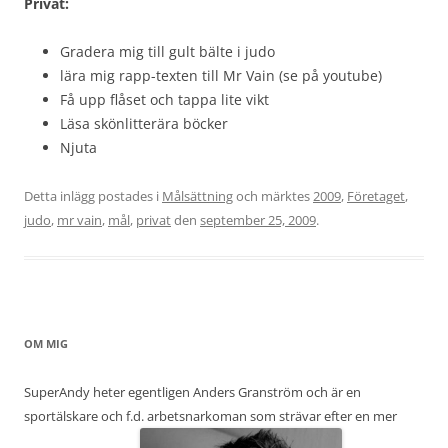
Privat:
Gradera mig till gult bälte i judo
lära mig rapp-texten till Mr Vain (se på youtube)
Få upp flåset och tappa lite vikt
Läsa skönlitterära böcker
Njuta
Detta inlägg postades i
Målsättning
och märktes
2009
,
Företaget
,
judo
,
mr vain
,
mål
,
privat
den
september 25, 2009
.
OM MIG
SuperAndy heter egentligen Anders Granström och är en
sportälskare och f.d. arbetsnarkoman som strävar efter en mer