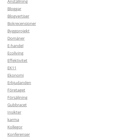
Anställning
Bloggar
Blogvertiser
Bokrecensioner
Byggprojekt
Domäner
E-handel
Ecoliving
Effektivitet
EK11
Ekonomi
Erbjudanden
Företaget
Försäljning
Gubbracet
Insikter
karma
Kollegor
Konferenser