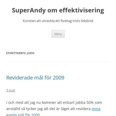
Hoppa
till
SuperAndy om effektivisering
innehåll
Konsten att utveckla ett företag trots tidsbrist
Meny
ETIKETTARKIV:
JUDO
Reviderade mål för 2009
5 svar
I och med att jag nu kommer att enbart jobba 50% som
anställd så tycker jag att det är läget att revidera
mina
gamla mål för 2009
.