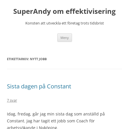
Hoppa
till
SuperAndy om effektivisering
innehåll
Konsten att utveckla ett företag trots tidsbrist
Meny
ETIKETTARKIV:
NYTT JOBB
Sista dagen på Constant
7 svar
Idag, fredag, går jag min sista dag som anställd på
Constant. Jag har tagit ett jobb som Coach för
arbetssökande i Nyköping.