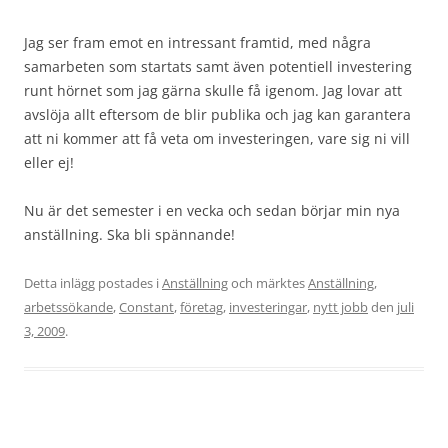
Jag ser fram emot en intressant framtid, med några
samarbeten som startats samt även potentiell investering
runt hörnet som jag gärna skulle få igenom. Jag lovar att
avslöja allt eftersom de blir publika och jag kan garantera
att ni kommer att få veta om investeringen, vare sig ni vill
eller ej!
Nu är det semester i en vecka och sedan börjar min nya
anställning. Ska bli spännande!
Detta inlägg postades i
Anställning
och märktes
Anställning
,
arbetssökande
,
Constant
,
företag
,
investeringar
,
nytt jobb
den
juli
3, 2009
.