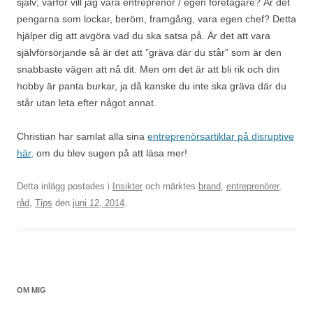
själv; varför vill jag vara entreprenör / egen företagare? Är det
pengarna som lockar, beröm, framgång, vara egen chef? Detta
hjälper dig att avgöra vad du ska satsa på. Är det att vara
självförsörjande så är det att ”gräva där du står” som är den
snabbaste vägen att nå dit. Men om det är att bli rik och din
hobby är panta burkar, ja då kanske du inte ska gräva där du
står utan leta efter något annat.
Christian har samlat alla sina
entreprenörsartiklar på disruptive
här,
om du blev sugen på att läsa mer!
Detta inlägg postades i
Insikter
och märktes
brand
,
entreprenörer
,
råd
,
Tips
den
juni 12, 2014
.
OM MIG