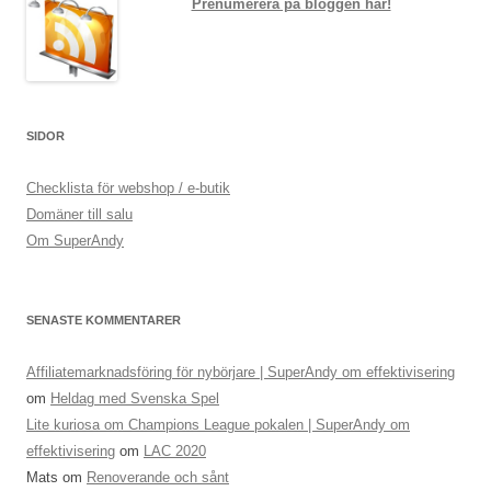
Prenumerera på bloggen här!
SIDOR
Checklista för webshop / e-butik
Domäner till salu
Om SuperAndy
SENASTE KOMMENTARER
Affiliatemarknadsföring för nybörjare | SuperAndy om effektivisering
om
Heldag med Svenska Spel
Lite kuriosa om Champions League pokalen | SuperAndy om
effektivisering
om
LAC 2020
Mats
om
Renoverande och sånt