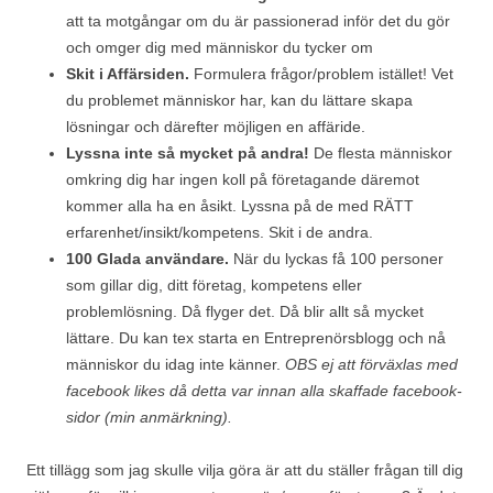
att ta motgångar om du är passionerad inför det du gör
och omger dig med människor du tycker om
Skit i Affärsiden.
Formulera frågor/problem istället! Vet
du problemet människor har, kan du lättare skapa
lösningar och därefter möjligen en affäride.
Lyssna inte så mycket på andra!
De flesta människor
omkring dig har ingen koll på företagande däremot
kommer alla ha en åsikt. Lyssna på de med RÄTT
erfarenhet/insikt/kompetens. Skit i de andra.
100 Glada användare.
När du lyckas få 100 personer
som gillar dig, ditt företag, kompetens eller
problemlösning. Då flyger det. Då blir allt så mycket
lättare. Du kan tex starta en Entreprenörsblogg och nå
människor du idag inte känner.
OBS ej att förväxlas med
facebook likes då detta var innan alla skaffade facebook-
sidor (min anmärkning).
Ett tillägg som jag skulle vilja göra är att du ställer frågan till dig