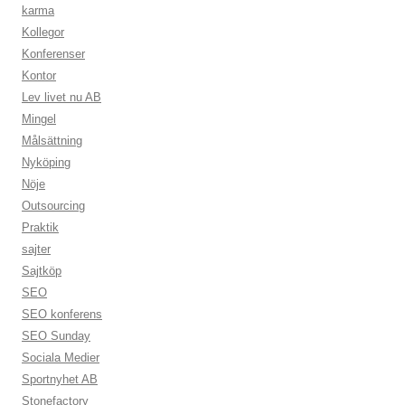
karma
Kollegor
Konferenser
Kontor
Lev livet nu AB
Mingel
Målsättning
Nyköping
Nöje
Outsourcing
Praktik
sajter
Sajtköp
SEO
SEO konferens
SEO Sunday
Sociala Medier
Sportnyhet AB
Stonefactory