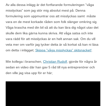
Av alla dessa inlägg är det fortfarande formuleringen ”våga
misslyckas” som jag stör mig absolut mest på. Denna
formulering som uppmuntrar oss att misslyckas samt måste
vara en de mest korkade råden som folk slänger omkring sig.
Våga krascha med din bil så att du kan lära dig något utav det
skulle dem lika gärna kunna skriva. Att våga satsa och inte
vara rädd för att misslyckas är en helt annan sak. Om du vill
veta mer om varför jag tycker detta är så korkat så kan ni läsa
om detta i inlägget;
Skippa ”våga misslyckas” skitsnacket!
.
Min kollega i branschen,
Christian Rudolf
, gjorde för några år
sedan en video där han gav 5 råd till nya entreprenörer och
den ville jag visa upp för er här;