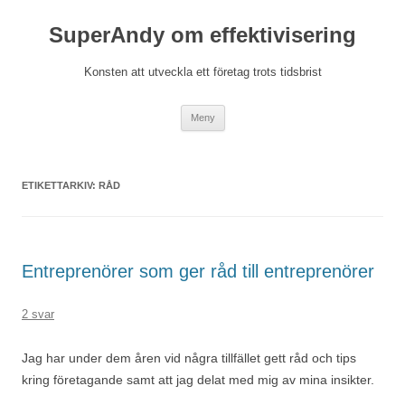
Hoppa
till
SuperAndy om effektivisering
innehåll
Konsten att utveckla ett företag trots tidsbrist
Meny
ETIKETTARKIV:
RÅD
Entreprenörer som ger råd till entreprenörer
2 svar
Jag har under dem åren vid några tillfället gett råd och tips
kring företagande samt att jag delat med mig av mina insikter.