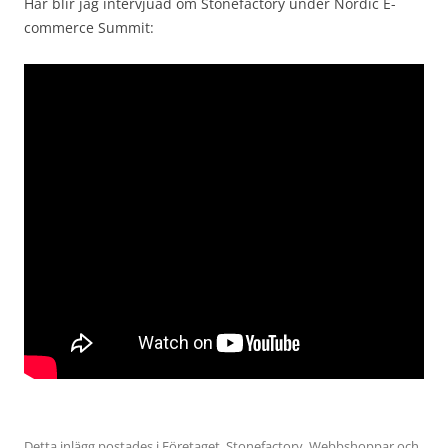
Här blir jag intervjuad om Stonefactory under Nordic E-
commerce Summit:
Detta inlägg postades i
Företaget
,
Stonefactory
,
Webbshoppar
och