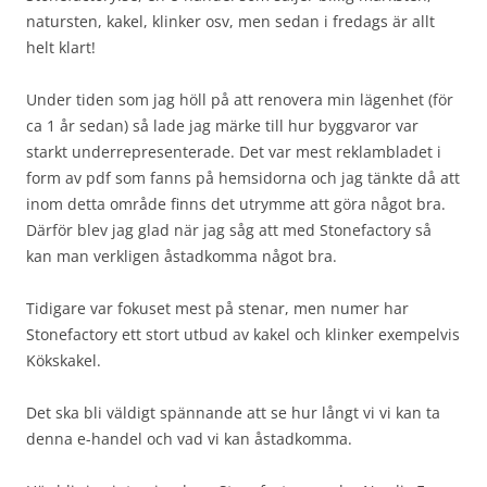
natursten, kakel, klinker osv, men sedan i fredags är allt
helt klart!
Under tiden som jag höll på att renovera min lägenhet (för
ca 1 år sedan) så lade jag märke till hur byggvaror var
starkt underrepresenterade. Det var mest reklambladet i
form av pdf som fanns på hemsidorna och jag tänkte då att
inom detta område finns det utrymme att göra något bra.
Därför blev jag glad när jag såg att med Stonefactory så
kan man verkligen åstadkomma något bra.
Tidigare var fokuset mest på stenar, men numer har
Stonefactory ett stort utbud av kakel och klinker exempelvis
Kökskakel.
Det ska bli väldigt spännande att se hur långt vi vi kan ta
denna e-handel och vad vi kan åstadkomma.