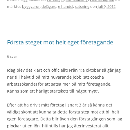
märktes
byggvaror
,
delägare
,
e-handel
,
satsning
den
juli 9, 2012
.
Första steget mot helt eget företagande
6 svar
Idag blev det klart och officiellt! Från 1:a oktober så går jag
ner till halvtid på mitt nuvarande jobb (att coacha
arbetssökande) för att satsa mer på mitt företagande.
Känns som ett härligt startskott till något ”nytt”.
Efter att ha drivit mitt företag i snart 3 år så känns det
väldigt skönt att kunna ta detta första steg mot att bli helt
egen företagare. Detta blir även den första gången som jag
plockar ut en lön, hitintills har jag återinvesterat allt.