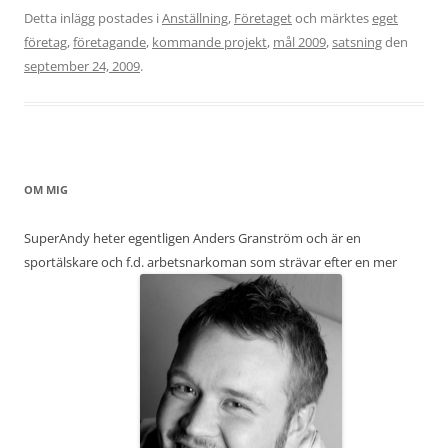
Detta inlägg postades i
Anställning
,
Företaget
och märktes
eget
företag
,
företagande
,
kommande projekt
,
mål 2009
,
satsning
den
september 24, 2009
.
OM MIG
SuperAndy heter egentligen Anders Granström och är en
sportälskare och f.d. arbetsnarkoman som strävar efter en mer