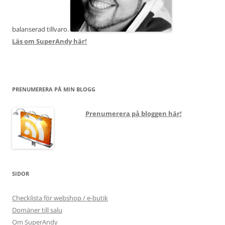
balanserad tillvaro.
Läs om SuperAndy här!
PRENUMERERA PÅ MIN BLOGG
Prenumerera på bloggen här!
SIDOR
Checklista för webshop / e-butik
Domäner till salu
Om SuperAndy