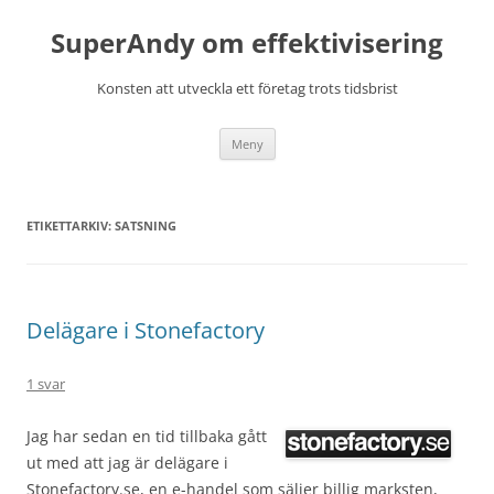
Hoppa
till
SuperAndy om effektivisering
innehåll
Konsten att utveckla ett företag trots tidsbrist
Meny
ETIKETTARKIV:
SATSNING
Delägare i Stonefactory
1 svar
Jag har sedan en tid tillbaka gått
ut med att jag är delägare i
Stonefactory.se, en e-handel som säljer billig marksten,