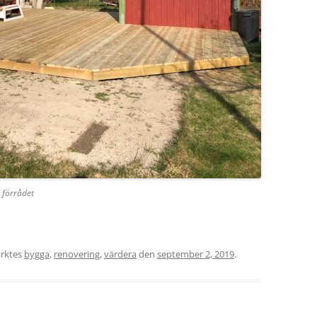
h förrådet
rktes
bygga
,
renovering
,
värdera
den
september 2, 2019
.