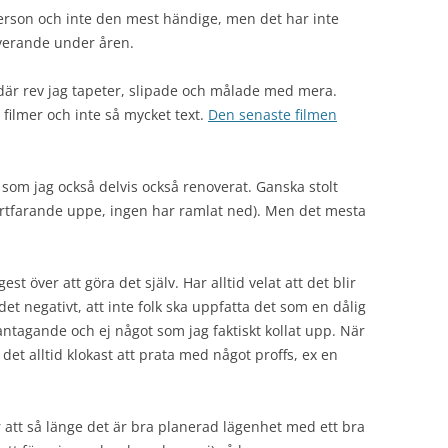
erson och inte den mest händige, men det har inte
overande under åren.
där rev jag tapeter, slipade och målade med mera.
r filmer och inte så mycket text.
Den senaste filmen
 som jag också delvis också renoverat. Ganska stolt
 fortfarande uppe, ingen har ramlat ned). Men det mesta
t över att göra det själv. Har alltid velat att det blir
rdet negativt, att inte folk ska uppfatta det som en dålig
antagande och ej något som jag faktiskt kollat upp. När
 det alltid klokast att prata med något proffs, ex en
r att så länge det är bra planerad lägenhet med ett bra