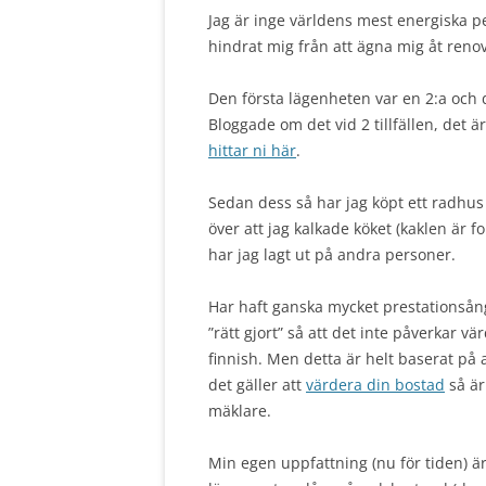
Jag är inge världens mest energiska p
hindrat mig från att ägna mig åt ren
Den första lägenheten var en 2:a och 
Bloggade om det vid 2 tillfällen, det ä
hittar ni här
.
Sedan dess så har jag köpt ett radhus
över att jag kalkade köket (kaklen är
har jag lagt ut på andra personer.
Har haft ganska mycket prestationsånges
”rätt gjort” så att det inte påverkar vä
finnish. Men detta är helt baserat på 
det gäller att
värdera din bostad
så är
mäklare.
Min egen uppfattning (nu för tiden) ä