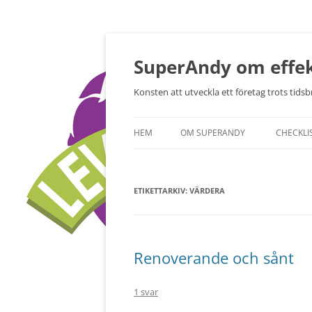
Hoppa
till
innehåll
SuperAndy om effek
Konsten att utveckla ett företag trots tidsbr
HEM
OM SUPERANDY
CHECKLI
ETIKETTARKIV:
VÄRDERA
Renoverande och sånt
1 svar