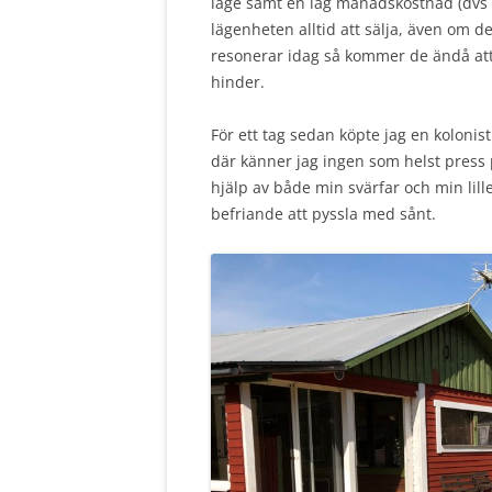
läge samt en låg månadskostnad (dvs
lägenheten alltid att sälja, även om d
resonerar idag så kommer de ändå att 
hinder.
För ett tag sedan köpte jag en koloni
där känner jag ingen som helst press p
hjälp av både min svärfar och min lille
befriande att pyssla med sånt.