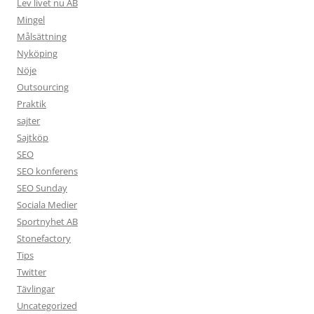
Lev livet nu AB
Mingel
Målsättning
Nyköping
Nöje
Outsourcing
Praktik
sajter
Sajtköp
SEO
SEO konferens
SEO Sunday
Sociala Medier
Sportnyhet AB
Stonefactory
Tips
Twitter
Tävlingar
Uncategorized