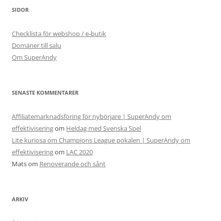
SIDOR
Checklista för webshop / e-butik
Domäner till salu
Om SuperAndy
SENASTE KOMMENTARER
Affiliatemarknadsföring för nybörjare | SuperAndy om
effektivisering
om
Heldag med Svenska Spel
Lite kuriosa om Champions League pokalen | SuperAndy om
effektivisering
om
LAC 2020
Mats
om
Renoverande och sånt
ARKIV