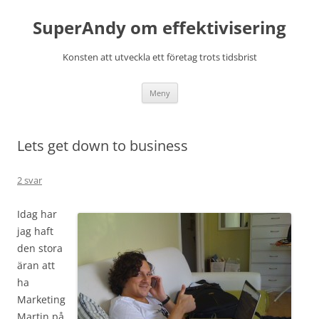
Hoppa
till
SuperAndy om effektivisering
innehåll
Konsten att utveckla ett företag trots tidsbrist
Meny
Lets get down to business
2 svar
Idag har
jag haft
den stora
äran att
ha
Marketing
Martin på