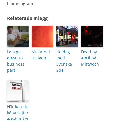
blommogram.
Relaterade inlägg
Lets get
Nu är det
Heldag
Dead by
down to
jul igen…
med
April på
business
Svenska
Mittwoch
part II
Spel
Här kan du
köpa sajter
& e-butiker