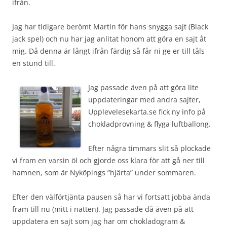
ifrån.
Jag har tidigare berömt Martin för hans snygga sajt (Black
jack spel) och nu har jag anlitat honom att göra en sajt åt
mig. Då denna är långt ifrån färdig så får ni ge er till tåls
en stund till.
Jag passade även på att göra lite
uppdateringar med andra sajter,
Upplevelesekarta.se fick ny info på
chokladprovning & flyga luftballong.
Efter några timmars slit så plockade
vi fram en varsin öl och gjorde oss klara för att gå ner till
hamnen, som är Nyköpings ”hjärta” under sommaren.
Efter den välförtjänta pausen så har vi fortsatt jobba ända
fram till nu (mitt i natten). Jag passade då även på att
uppdatera en sajt som jag har om chokladogram &