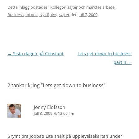
Detta inlägg postades i
Kollegor
,
sajter
och märktes
arbete
,
Business
,
fotboll
,
Nyköping
,
sajter
den
juli 7, 2009
.
Inläggsnavigering
←
Sista dagen på Constant
Lets get down to business
part II
→
2 tankar kring ”
Lets get down to business
”
Jonny Elofsson
juli 8, 2009 kl. 12:06 f m
Grymt bra jobbat! Lite snålt på upplevelsekartan under