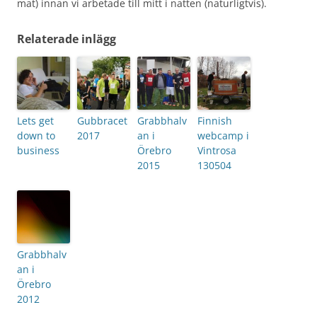
mat) innan vi arbetade till mitt i natten (naturligtvis).
Relaterade inlägg
Lets get
Gubbracet
Grabbhalv
Finnish
down to
2017
an i
webcamp i
business
Örebro
Vintrosa
2015
130504
Grabbhalv
an i
Örebro
2012