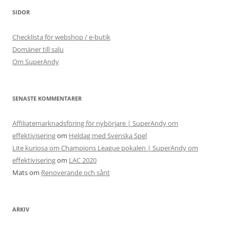
SIDOR
Checklista för webshop / e-butik
Domäner till salu
Om SuperAndy
SENASTE KOMMENTARER
Affiliatemarknadsföring för nybörjare | SuperAndy om
effektivisering
om
Heldag med Svenska Spel
Lite kuriosa om Champions League pokalen | SuperAndy om
effektivisering
om
LAC 2020
Mats
om
Renoverande och sånt
ARKIV