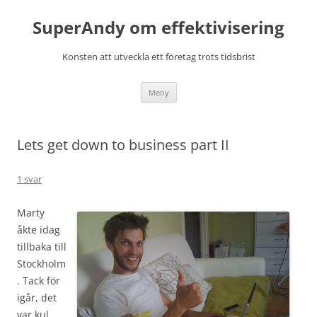
Hoppa
till
SuperAndy om effektivisering
innehåll
Konsten att utveckla ett företag trots tidsbrist
Meny
Lets get down to business part II
1 svar
Marty
åkte idag
tillbaka till
Stockholm
. Tack för
igår, det
var kul