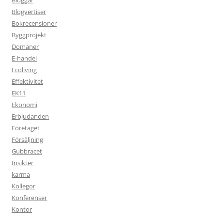
Bloggar
Blogvertiser
Bokrecensioner
Byggprojekt
Domäner
E-handel
Ecoliving
Effektivitet
EK11
Ekonomi
Erbjudanden
Företaget
Försäljning
Gubbracet
Insikter
karma
Kollegor
Konferenser
Kontor