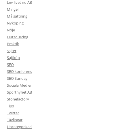
Lev livet nu AB
Mingel
Målsättning
Nyköping
Nöje
Outsourcing
Praktik
sajter
Sajtköp
SEO
SEO konferens
SEO Sunday
Sociala Medier
Sportnyhet AB
Stonefactory
Tips
Twitter
Tävlingar
Uncategorized