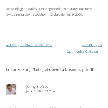
Detta inlägg postades i
Uncategorized
och märktes
Business
,
Nyköping
,
projekt
,
Stockholm
,
Örebro
den
juli 9, 2009
.
Inläggsnavigering
←
Lets get down to business
Lansering av
UpplevelseKarta.se
→
En tanke kring ”
Lets get down to business part II
”
Jonny Elofsson
juli 9, 2009 kl. 11:24 e m