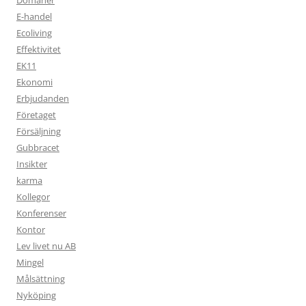
Domäner
E-handel
Ecoliving
Effektivitet
EK11
Ekonomi
Erbjudanden
Företaget
Försäljning
Gubbracet
Insikter
karma
Kollegor
Konferenser
Kontor
Lev livet nu AB
Mingel
Målsättning
Nyköping