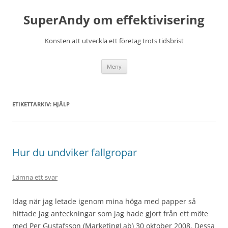
Hoppa
till
SuperAndy om effektivisering
innehåll
Konsten att utveckla ett företag trots tidsbrist
Meny
ETIKETTARKIV:
HJÄLP
Hur du undviker fallgropar
Lämna ett svar
Idag när jag letade igenom mina höga med papper så
hittade jag anteckningar som jag hade gjort från ett möte
med Per Gustafsson (MarketingLab) 30 oktober 2008. Dessa