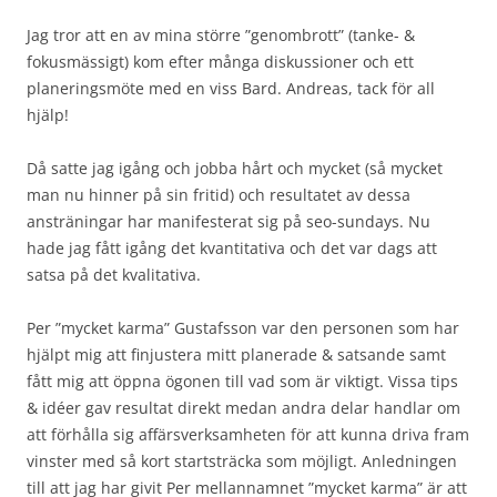
Jag tror att en av mina större ”genombrott” (tanke- &
fokusmässigt) kom efter många diskussioner och ett
planeringsmöte med en viss Bard. Andreas, tack för all
hjälp!
Då satte jag igång och jobba hårt och mycket (så mycket
man nu hinner på sin fritid) och resultatet av dessa
ansträningar har manifesterat sig på seo-sundays. Nu
hade jag fått igång det kvantitativa och det var dags att
satsa på det kvalitativa.
Per ”mycket karma” Gustafsson var den personen som har
hjälpt mig att finjustera mitt planerade & satsande samt
fått mig att öppna ögonen till vad som är viktigt. Vissa tips
& idéer gav resultat direkt medan andra delar handlar om
att förhålla sig affärsverksamheten för att kunna driva fram
vinster med så kort startsträcka som möjligt. Anledningen
till att jag har givit Per mellannamnet ”mycket karma” är att