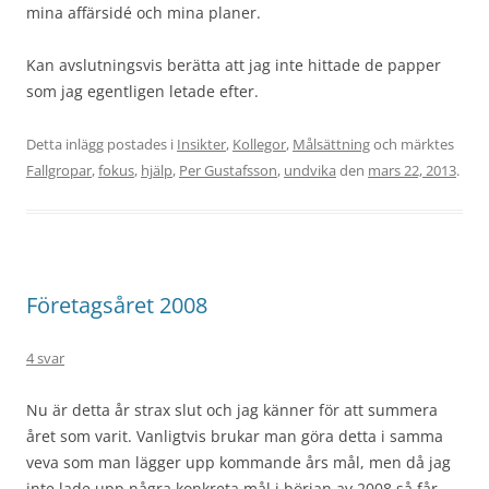
mina affärsidé och mina planer.
Kan avslutningsvis berätta att jag inte hittade de papper
som jag egentligen letade efter.
Detta inlägg postades i
Insikter
,
Kollegor
,
Målsättning
och märktes
Fallgropar
,
fokus
,
hjälp
,
Per Gustafsson
,
undvika
den
mars 22, 2013
.
Företagsåret 2008
4 svar
Nu är detta år strax slut och jag känner för att summera
året som varit. Vanligtvis brukar man göra detta i samma
veva som man lägger upp kommande års mål, men då jag
inte lade upp några konkreta mål i början av 2008 så får