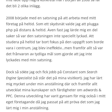
det bli 2 olika inlägg.
2008 började med en satsning på att arbeta med mitt
företag på heltid. Som ett skydsnät valde jag att plugga
php på distans & heltid. Även fast jag lärde mig en del
saker så var den satsningen inte speciellt lyckad. Att
studera på heltid tar bort fokus på den uppgift som borde
vara i centrum, jag blev ineffektiv…men framför allt så var
det frånvaron av tydliga mål som gjorde att jag inte
lyckades med min satsning.
Dock så sökte jag och fick jobb på Constant som
Search
Engine Specialist
(så står det på mina visitkort). Jag har lärt
mig mycket under min anställning där och framför allt
utvecklat mina kunskaper och färdigheter om adwords &
PPC. Denna utveckling har varit gynsam för mig också i mitt
eget företagande då jag passat på att pröva det som jag
lärt mig i min anställning.