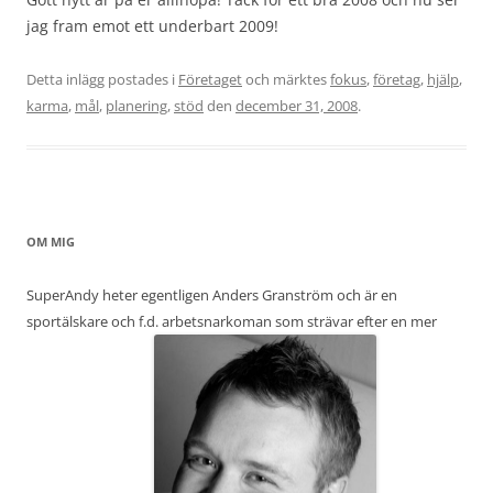
jag fram emot ett underbart 2009!
Detta inlägg postades i
Företaget
och märktes
fokus
,
företag
,
hjälp
,
karma
,
mål
,
planering
,
stöd
den
december 31, 2008
.
OM MIG
SuperAndy heter egentligen Anders Granström och är en
sportälskare och f.d. arbetsnarkoman som strävar efter en mer