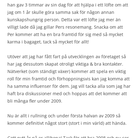
han gav 3 timmar av sin dag för att hjälpa i ett löfte om att
jag om 1 år skulle göra samma sak för någon annan
kunskapshungrig person. Detta var ett löfte jag mer än
villigt lade då jag gillar Pers resonemang. Snacka om att
Per kommer att ha en bra framtid för sig med så mycket
karma i bagaget, tack så mycket för allt!
Utöver att jag har fått fart på utvecklingen av företaget så
har jag dessutom skapat otroligt viktiga & bra kontakter.
Nätverket (som ständigt växer) kommer att spela en viktig
roll för min framtid och förhoppningsvis kan jag komma att
ha samma influenser för dem. Jag vill tacka alla som jag har
haft bra diskussioner med och hoppas att det kommer att
bli många fler under 2009.
Nu är allt i rullning och under första halvan av 2009 så
kommer definitivt något stort (stort i min värld) att hända.
Gott nytt år på er allihopa! Tack för ett bra 2008 och nu ser