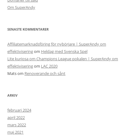
Domäner till salu
Om SuperAndy
SENASTE KOMMENTARER
Affiliatemarknadsföring för nybörjare | SuperAndy om
effektivisering
om
Heldag med Svenska Spel
Lite kuriosa om Champions League pokalen | SuperAndy om
effektivisering
om
LAC 2020
Mats
om
Renoverande och sånt
ARKIV
februari 2024
april 2022
mars 2022
maj 2021