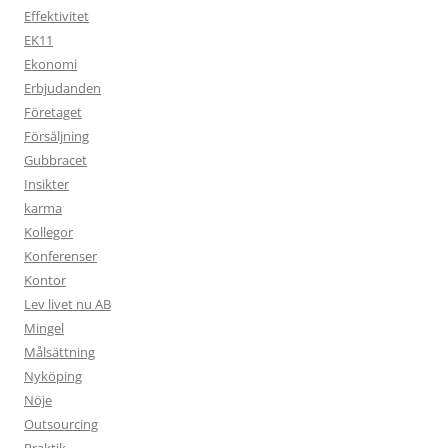
Effektivitet
EK11
Ekonomi
Erbjudanden
Företaget
Försäljning
Gubbracet
Insikter
karma
Kollegor
Konferenser
Kontor
Lev livet nu AB
Mingel
Målsättning
Nyköping
Nöje
Outsourcing