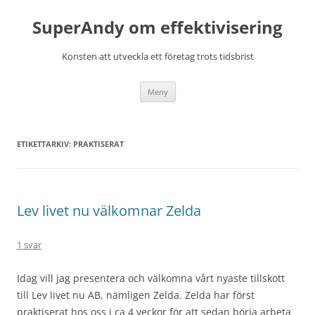
Hoppa
till
SuperAndy om effektivisering
innehåll
Konsten att utveckla ett företag trots tidsbrist
Meny
ETIKETTARKIV:
PRAKTISERAT
Lev livet nu välkomnar Zelda
1 svar
Idag vill jag presentera och välkomna vårt nyaste tillskott
till Lev livet nu AB, nämligen Zelda. Zelda har först
praktiserat hos oss i ca 4 veckor för att sedan börja arbeta