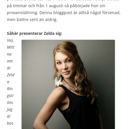
på timmar och från 1 augusti så påbörjade hon sin
provanställning. Denna bloggpost är alltså något försenad,
men bättre sent än aldrig.
Såhär presenterar Zelda sig:
Hej,
Mitt
na
mn
är
Zeld
a
Rin
gstr
öm.
Jag
är
bos