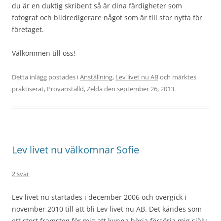
du är en duktig skribent så är dina färdigheter som
fotograf och bildredigerare något som är till stor nytta för
företaget.
Välkommen till oss!
Detta inlägg postades i
Anställning
,
Lev livet nu AB
och märktes
praktiserat
,
Provanställd
,
Zelda
den
september 26, 2013
.
Lev livet nu välkomnar Sofie
2 svar
Lev livet nu startades i december 2006 och övergick i
november 2010 till att bli Lev livet nu AB. Det kändes som
ett stort framsteg för mig att kunna börja försörja mig själv