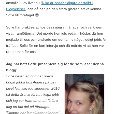
anställa i Lev livet nu (
Niko är sedan tidigare anställd i
Blogvertiser
) och då har jag den stora glädjen att välkomna
Sofie till företaget 🙂
Sofie har praktiserat hos oss i några månader och verkligen
visat framfötterna. Det gjorde hon iofs redan i höstas då hon
mejlade till oss och undrade om det fanns något ledigt jobb. Vi
träffade Sofie för en kort intervju och då märkte vi att hon var
rätt person för oss.
Jag har bett Sofie presentera sig för de som läser denna
blogg:
Sofie heter jag och har precis
börjat jobba hos Anders på Lev
Livet Nu. Jag tog studenten 2010
så detta är mitt första riktiga jobb
och jag ser fram emot att få lära
mig en hel del på företaget.
Tidigare har jag pluggat ekonomi