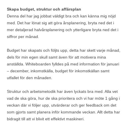
Skapa budget, struktur och affärsplan
Denna del har jag jobbat väldigt bra och kan känna mig nöjd
med. Det har lönat sig att göra årsplanering, bryta ned det i
mer detaljerad halvårsplanering och ytterligare bryta ned det i
siffror per månad.
Budget har skapats och följts upp, detta har skett varje månad,
dels för min egen skull samt även för att motivera mina
anställda. Whiteboarden fylldes på med information för januari
– december, inkomstkälla, budget för inkomstkällan samt
utfallet för den månaden.
Struktur och arbetsmetodik har även lyckats bra med. Alla vet
vad de ska göra, hur de ska prioritera och vi har möte 1 gång i
veckan där vi följer upp, utvärderar och ger feedback om det
som gjorts samt planera inför kommande veckan. Allt detta har
bidragit till att vi blivit ett effektivt maskineri.