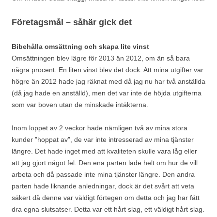
Företagsmål – såhär gick det
Bibehålla omsättning och skapa lite vinst
Omsättningen blev lägre för 2013 än 2012, om än så bara
några procent. En liten vinst blev det dock. Att mina utgifter var
högre än 2012 hade jag räknat med då jag nu har två anställda
(då jag hade en anställd), men det var inte de höjda utgifterna
som var boven utan de minskade intäkterna.
Inom loppet av 2 veckor hade nämligen två av mina stora
kunder ”hoppat av”, de var inte intresserad av mina tjänster
längre. Det hade inget med att kvaliteten skulle vara låg eller
att jag gjort något fel. Den ena parten lade helt om hur de vill
arbeta och då passade inte mina tjänster längre. Den andra
parten hade liknande anledningar, dock är det svårt att veta
säkert då denne var väldigt förtegen om detta och jag har fått
dra egna slutsatser. Detta var ett hårt slag, ett väldigt hårt slag.