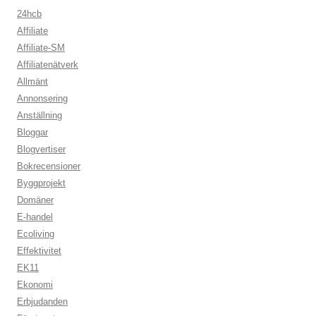
24hcb
Affiliate
Affiliate-SM
Affiliatenätverk
Allmänt
Annonsering
Anställning
Bloggar
Blogvertiser
Bokrecensioner
Byggprojekt
Domäner
E-handel
Ecoliving
Effektivitet
EK11
Ekonomi
Erbjudanden