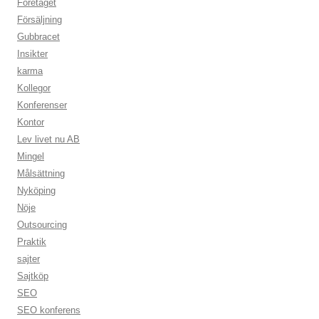
Företaget
Försäljning
Gubbracet
Insikter
karma
Kollegor
Konferenser
Kontor
Lev livet nu AB
Mingel
Målsättning
Nyköping
Nöje
Outsourcing
Praktik
sajter
Sajtköp
SEO
SEO konferens