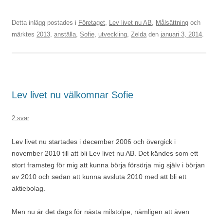
Detta inlägg postades i
Företaget
,
Lev livet nu AB
,
Målsättning
och
märktes
2013
,
anställa
,
Sofie
,
utveckling
,
Zelda
den
januari 3, 2014
.
Lev livet nu välkomnar Sofie
2 svar
Lev livet nu startades i december 2006 och övergick i
november 2010 till att bli Lev livet nu AB. Det kändes som ett
stort framsteg för mig att kunna börja försörja mig själv i början
av 2010 och sedan att kunna avsluta 2010 med att bli ett
aktiebolag.
Men nu är det dags för nästa milstolpe, nämligen att även