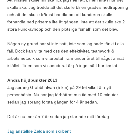
Att vinsten skulle minska fick jag helt rätt i, men inte i hur det
skulle ske. Jag trodde att det skulle bli en gradvis nedtrappning
och att det skulle främst handla om att kunderna skulle
förhandla ned priserna lite åt gången, inte att det skulle ske 2
stora kund-avhopp och den plötsliga ”smäll” som det blev.
Någon ny grund har vi inte satt, inte som jag hade tänkt i alla
fall. Dock kan vi ta med oss den effektivitet, teamwork &
arbetsmetodik som vi arbetat fram under året till något annat
istället. Tiden som vi spenderat är på inget sätt bortkastat.
Andra höjdpunkter 2013
Jag sprang Grabbhalvan (5 km) på 29.56 vilket är nytt
personbästa. Nu har jag förbättrat min tid med 10 minuter
sedan jag sprang första gången för 4 år sedan.
Det är nu mer än 7 år sedan jag startade mitt företag
Jag anställde Zelda som skribent