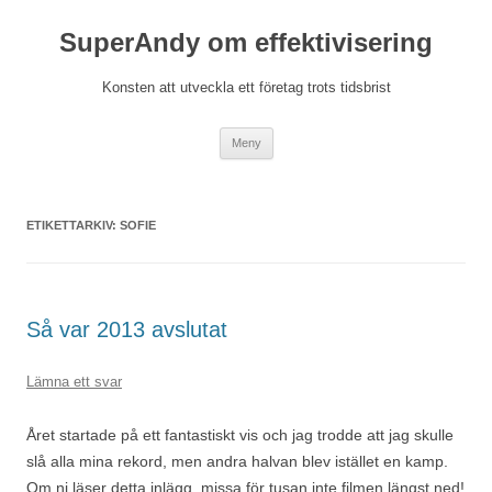
Hoppa
till
SuperAndy om effektivisering
innehåll
Konsten att utveckla ett företag trots tidsbrist
Meny
ETIKETTARKIV:
SOFIE
Så var 2013 avslutat
Lämna ett svar
Året startade på ett fantastiskt vis och jag trodde att jag skulle
slå alla mina rekord, men andra halvan blev istället en kamp.
Om ni läser detta inlägg, missa för tusan inte filmen längst ned!