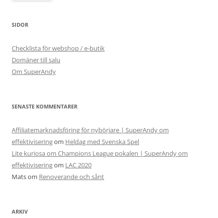
SIDOR
Checklista för webshop / e-butik
Domäner till salu
Om SuperAndy
SENASTE KOMMENTARER
Affiliatemarknadsföring för nybörjare | SuperAndy om
effektivisering
om
Heldag med Svenska Spel
Lite kuriosa om Champions League pokalen | SuperAndy om
effektivisering
om
LAC 2020
Mats
om
Renoverande och sånt
ARKIV