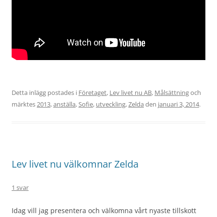
Detta inlägg postades i
Företaget
,
Lev livet nu AB
,
Målsättning
och
märktes
2013
,
anställa
,
Sofie
,
utveckling
,
Zelda
den
januari 3, 2014
.
Lev livet nu välkomnar Zelda
1 svar
Idag vill jag presentera och välkomna vårt nyaste tillskott