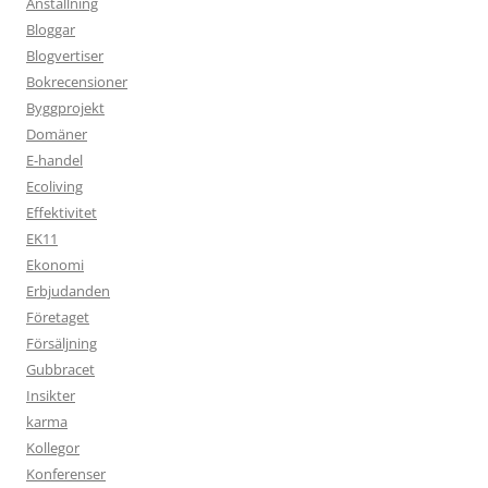
Anställning
Bloggar
Blogvertiser
Bokrecensioner
Byggprojekt
Domäner
E-handel
Ecoliving
Effektivitet
EK11
Ekonomi
Erbjudanden
Företaget
Försäljning
Gubbracet
Insikter
karma
Kollegor
Konferenser