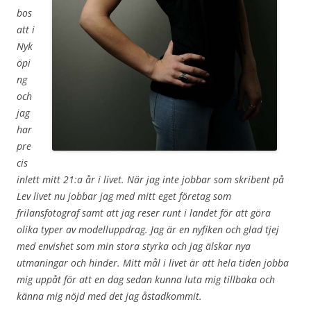
bos
att i
Nyk
öpi
ng
och
jag
har
pre
cis
inlett mitt 21:a år i livet. När jag inte jobbar som skribent på
Lev livet nu jobbar jag med mitt eget företag som
frilansfotograf samt att jag reser runt i landet för att göra
olika typer av modelluppdrag. Jag är en nyfiken och glad tjej
med envishet som min stora styrka och jag älskar nya
utmaningar och hinder. Mitt mål i livet är att hela tiden jobba
mig uppåt för att en dag sedan kunna luta mig tillbaka och
känna mig nöjd med det jag åstadkommit.