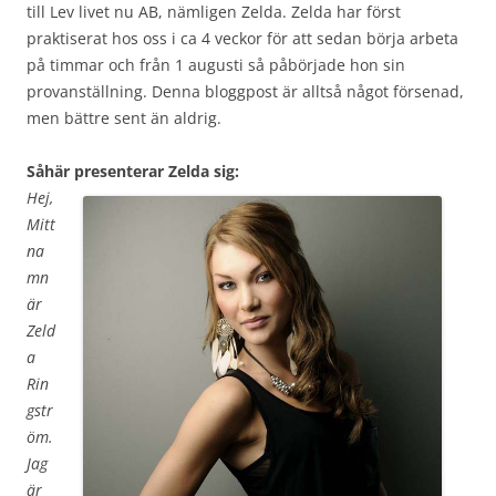
till Lev livet nu AB, nämligen Zelda. Zelda har först
praktiserat hos oss i ca 4 veckor för att sedan börja arbeta
på timmar och från 1 augusti så påbörjade hon sin
provanställning. Denna bloggpost är alltså något försenad,
men bättre sent än aldrig.
Såhär presenterar Zelda sig:
Hej,
Mitt
na
mn
är
Zeld
a
Rin
gstr
öm.
Jag
är