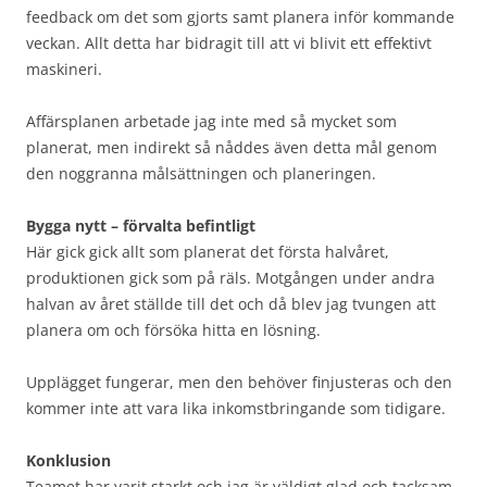
feedback om det som gjorts samt planera inför kommande
veckan. Allt detta har bidragit till att vi blivit ett effektivt
maskineri.
Affärsplanen arbetade jag inte med så mycket som
planerat, men indirekt så nåddes även detta mål genom
den noggranna målsättningen och planeringen.
Bygga nytt – förvalta befintligt
Här gick gick allt som planerat det första halvåret,
produktionen gick som på räls. Motgången under andra
halvan av året ställde till det och då blev jag tvungen att
planera om och försöka hitta en lösning.
Upplägget fungerar, men den behöver finjusteras och den
kommer inte att vara lika inkomstbringande som tidigare.
Konklusion
Teamet har varit starkt och jag är väldigt glad och tacksam