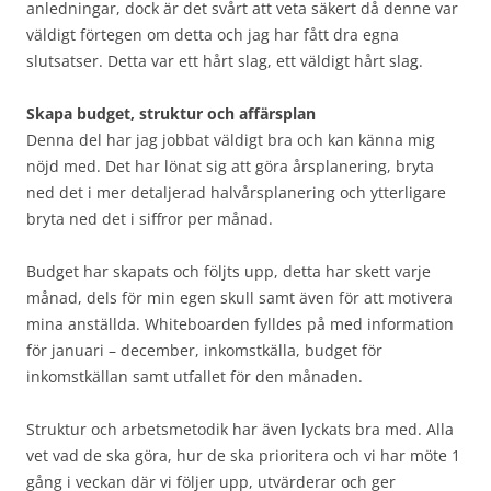
anledningar, dock är det svårt att veta säkert då denne var
väldigt förtegen om detta och jag har fått dra egna
slutsatser. Detta var ett hårt slag, ett väldigt hårt slag.
Skapa budget, struktur och affärsplan
Denna del har jag jobbat väldigt bra och kan känna mig
nöjd med. Det har lönat sig att göra årsplanering, bryta
ned det i mer detaljerad halvårsplanering och ytterligare
bryta ned det i siffror per månad.
Budget har skapats och följts upp, detta har skett varje
månad, dels för min egen skull samt även för att motivera
mina anställda. Whiteboarden fylldes på med information
för januari – december, inkomstkälla, budget för
inkomstkällan samt utfallet för den månaden.
Struktur och arbetsmetodik har även lyckats bra med. Alla
vet vad de ska göra, hur de ska prioritera och vi har möte 1
gång i veckan där vi följer upp, utvärderar och ger