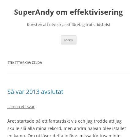
Hoppa
till
SuperAndy om effektivisering
innehåll
Konsten att utveckla ett företag trots tidsbrist
Meny
ETIKETTARKIV:
ZELDA
Så var 2013 avslutat
Lämna ett svar
Året startade på ett fantastiskt vis och jag trodde att jag
skulle slå alla mina rekord, men andra halvan blev istället
en kamp. Om ni läser detta inlägg, missa för tusan inte