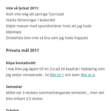
Inte så lyckat 2011:
Kom inte iväg att springa Tjurruset
Starka förseningar i kodandet
Köpte massor med sportdomäner trots att jag hade
köpstopp
Önskelista blev inte så bra som jag hade hoppats
Privata mål 2011
Köpa bostadsrätt
I maj blev jag ägare till en 2:a på 60 kvadrat i Nyköping som
jag sedan renoverade . Se
film nr 1
och även
film nr 2
.
Semester
Målet var 3 veckors sammanhängande semester… men det
blev enbart 2,5 veckor.
Träning