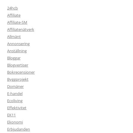
24hcb
Affiliate
Affiliate-SM
Affiliatenätverk
Allmänt
Annonsering
Anställning
Bloggar
Blogvertiser
Bokrecensioner
Byggprojekt
Domäner
E-handel
Ecoliving
Effektivitet
EK11
Ekonomi
Erbjudanden