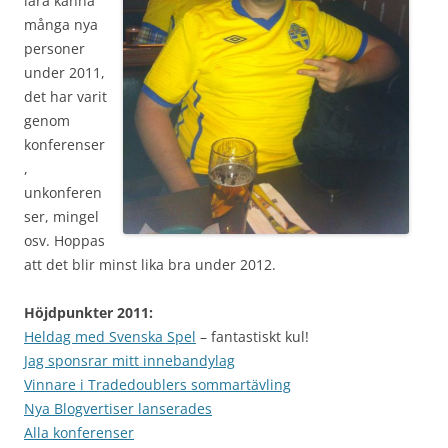
lära känna
många nya
personer
under 2011,
det har varit
genom
konferenser
,
unkonferen
ser, mingel
osv. Hoppas
att det blir minst lika bra under 2012.
Höjdpunkter 2011:
Heldag med Svenska Spel
– fantastiskt kul!
Jag sponsrar mitt innebandylag
Vinnare i Tradedoublers sommartävling
Nya Blogvertiser lanserades
Alla konferenser