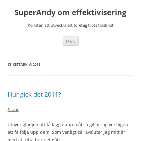
Hoppa
till
SuperAndy om effektivisering
innehåll
Konsten att utveckla ett företag trots tidsbrist
Meny
ETIKETTARKIV:
2011
Hur gick det 2011?
5 svar
Utöver glädjen att få lägga upp mål så gillar jag verkligen
att få följa upp dem. Som vanligt så ”avslutar jag mitt år
med att titta hur det gått.