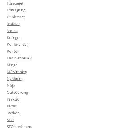
Företaget
Försäljning
Gubbracet
Insikter
karma
Kollegor
Konferenser
Kontor
Lev livet nu AB
Mingel
Målsättning
Nyköping
Nöje
Outsourcing
Praktik
sajter
Sajtköp
SEO
SEO konferens