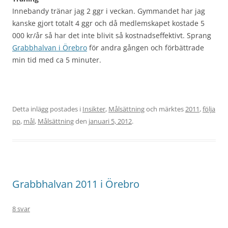
Innebandy tränar jag 2 ggr i veckan. Gymmandet har jag
kanske gjort totalt 4 ggr och då medlemskapet kostade 5
000 kr/år så har det inte blivit så kostnadseffektivt. Sprang
Grabbhalvan i Örebro
för andra gången och förbättrade
min tid med ca 5 minuter.
Detta inlägg postades i
Insikter
,
Målsättning
och märktes
2011
,
följa
pp
,
mål
,
Målsättning
den
januari 5, 2012
.
Grabbhalvan 2011 i Örebro
8 svar