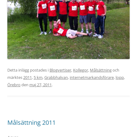
Detta inlägg postades i
Blogvertiser
,
Kollegor
,
Målsättning
och
märktes
2011
,
5 km
,
Grabbhalvan
,
internetmarkandsförare
,
lopp
,
Örebro
den
maj 27, 2011
.
Målsättning 2011